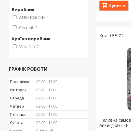
Купити
Виробник
ANSERGLOB
4
Ceresit
3
LFF-74
Країна виробник
Україна
7
ГРАФІК РОБОТИ
Понеділок
09:00
17:00
Вівторок
09:00
17:00
Середа
09:00
17:00
Четвер
09:00
17:00
Пʼятниця
09:00
17:00
Наливна самов
Субота
09:00
14:00
Anserglob LFF-7
Неділя
Вихідний