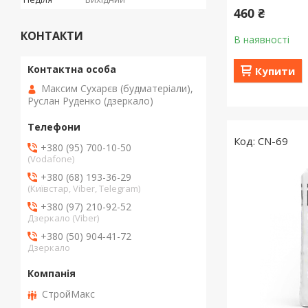
460 ₴
КОНТАКТИ
В наявності
Купити
Максим Сухарєв (будматеріали),
Руслан Руденко (дзеркало)
CN-69
+380 (95) 700-10-50
(Vodafone)
+380 (68) 193-36-29
(Київстар, Viber, Telegram)
+380 (97) 210-92-52
Дзеркало (Viber)
+380 (50) 904-41-72
Дзеркало
СтройМакс