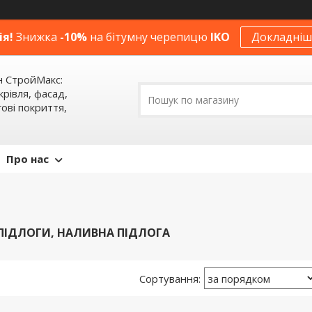
ія!
Знижка
-10%
на бітумну черепицю
IKO
Докладніше
н СтройМакс:
крівля, фасад,
ові покриття,
Про нас
ПІДЛОГИ, НАЛИВНА ПІДЛОГА