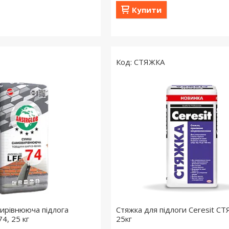
Купити
СТЯЖКА
ирівнююча підлога
Стяжка для підлоги Ceresit С
4, 25 кг
25кг