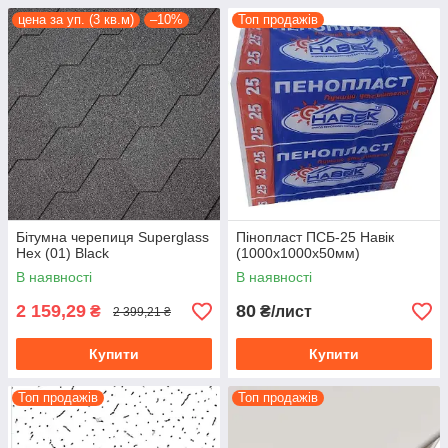
цена за уп. (3 кв.м)
–10%
Топ продажів
Бітумна черепиця Superglass
Пінопласт ПСБ-25 Навік
Hex (01) Black
(1000х1000х50мм)
В наявності
В наявності
2 159,29
80
₴
₴/лист
2 399,21 ₴
Купити
Купити
Топ продажів
Топ продажів