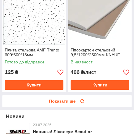
Плита стельова AMF Trento
Гіпсокартон стельовий
600*600*13мм
9,5*1200*2500мм KNAUF
Готово до відправки
В наявності
125
406
₴
₴/лист
Купити
Купити
Показати ще
Новини
23.07.2026
Новинка! Лінолеум Beauflor