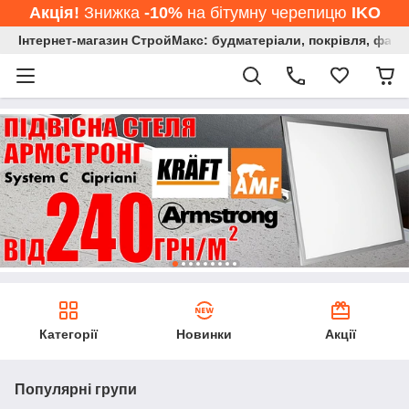
Акція!
Знижка
-10%
на бітумну черепицю
IKO
Інтернет-магазин СтройМакс: будматеріали, покрівля, фасад
Категорії
Новинки
Акції
Популярні групи