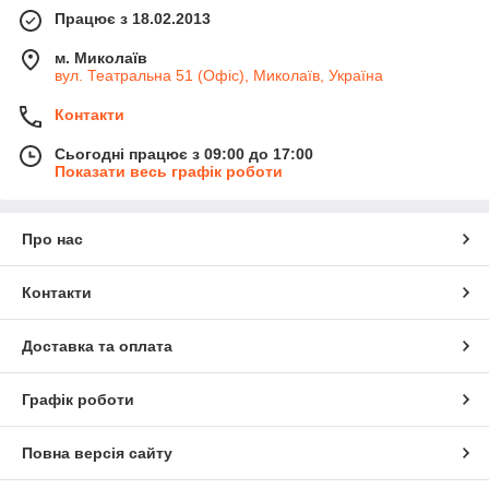
Рулонні матеріали, що наплавляються
Працює з 18.02.2013
(Євроруберойд)
Ореол-1, Sweetondale
м. Миколаїв
Бітумна черепиця
IKO
вул. Театральна 51 (Офіс), Миколаїв, Україна
Шифер
з ПВХ
Brett Martin,
Полікарбонатний шифер
Контакти
TOMO plex
ПВХ і ТПО мембрани
Soprema Flag
Сьогодні працює з 09:00 до 17:00
Показати весь графік роботи
Полікарбонат
Ultraplast, Soton, Polygal, Plexicarb
Горищні сходи
OMAN
Клеючі стрічки
Fixit,
герметизуючі стрічки
PLASTTER
Про нас
ST
Матеріали для утеплення і звукоізоляції:
Контакти
Пінопласт, екструдований пінополістирол
Навек,
SYMMER, Anserglob, PENOBOARD, Sweetondale
Доставка та оплата
Мінеральна вата
Knauf Isulation, Sweetondale
Оздоблювальні матеріали:
Графік роботи
Будівельні суміші (
грунтовка
,
шпаклівка
,
клей для
плитки
,
клей для пінопласту
,
вирівнюючі суміші для
Повна версія сайту
підлоги
,
декоративні штукатурки
тощо)
Anserglob,
Caparol, Ceresit, KNAUF, Rigips, Aygips, Elite Gips,