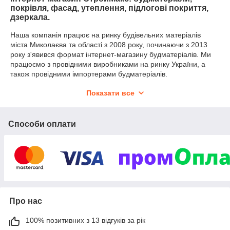
покрівля, фасад, утеплення, підлогові покриття,
дзеркала.
Наша компанія працює на ринку будівельних матеріалів
міста Миколаєва та області з 2008 року, починаючи з 2013
року з'явився формат інтернет-магазину будматеріалів. Ми
працюємо з провідними виробниками на ринку України, а
також провідними імпортерами будматеріалів.
Основний асортимент підприємства:
Показати все
Будівельні матеріали:
Газобетон
Ю-ТОН, UDK
Способи оплати
OSB, ЦСП, ДВП, фанера
KRONOSPAN, EGGER,
ArmoPlit
Покрівельні та фасадні матеріали:
Сайдинг, фасадні панелі, софіти
FaSiding, VOX,
KERRAFRONT, АйДахо, ASKO, Infratop
Підпокрівельні плівки і мембрани
Roofer,
Masterplast, JUTA
Про нас
Водостічні системи і водовідведення
PROFiL,
100% позитивних з 13 відгуків за рік
REGENAU, HAURATON