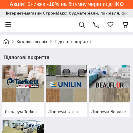
Акція!
Знижка
-10%
на бітумну черепицю
IKO
Інтернет-магазин СтройМакс: будматеріали, покрівля, фасад
Каталог товарів
Підлогові покриття
Підлогові покриття
Лінолеум Tarkett
Лінолеум Unilin
Лінолеум Beauflor