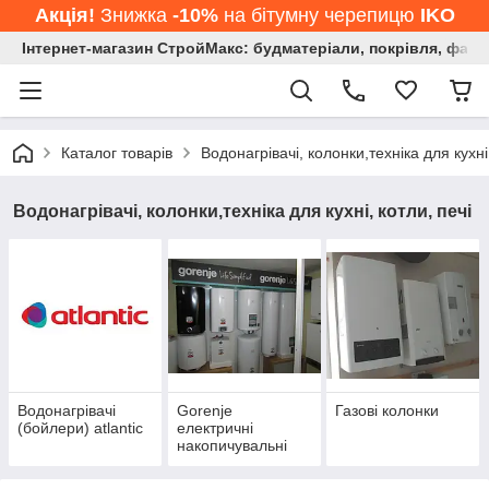
Акція!
Знижка
-10%
на бітумну черепицю
IKO
Інтернет-магазин СтройМакс: будматеріали, покрівля, фасад
Каталог товарів
Водонагрівачі, колонки,техніка для кухні,
Водонагрівачі, колонки,техніка для кухні, котли, печі
Водонагрівачі
Gorenje
Газові колонки
(бойлери) atlantic
електричні
накопичувальні
водонагрівачі
(бойлери)