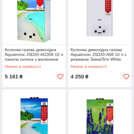
Колонка газова димохідна
Колонка димохідна газова
Aquatronic JSD20-AG308 10 л
Aquatronic JSD20-A08 10 л з
панель скляна з малюнком
режимом Зима/Літо White
пляж
Немає в наявності
Немає в наявності
5 161
4 250
₴
₴