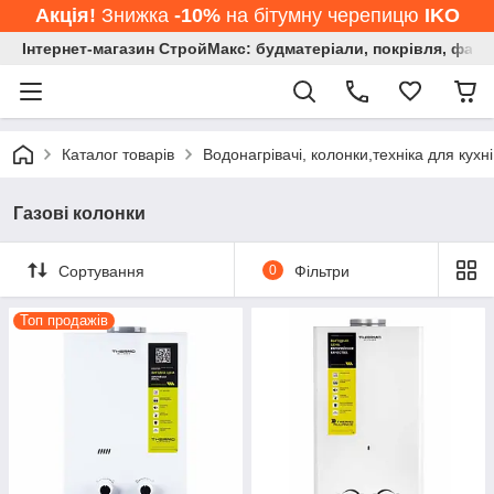
Акція!
Знижка
-10%
на бітумну черепицю
IKO
Інтернет-магазин СтройМакс: будматеріали, покрівля, фасад
Каталог товарів
Водонагрівачі, колонки,техніка для кухні,
Газові колонки
Сортування
0
Фільтри
Топ продажів