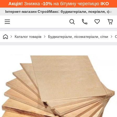
Акція!
Знижка
-10%
на бітумну черепицю
IKO
Інтернет-магазин СтройМакс: будматеріали, покрівля, фасад
Каталог товарів
Будматеріали, лісоматеріали, сітки
O