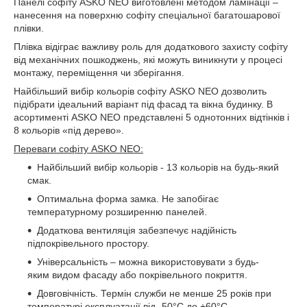
Панелі софіту ASKO NEO виготовлені методом ламінації –
нанесення на поверхню софіту спеціальної багатошарової
плівки.
Плівка відіграє важливу роль для додаткового захисту софіту
від механічних пошкоджень, які можуть виникнути у процесі
монтажу, переміщення чи зберігання.
Найбільший вибір кольорів софіту ASKO NEO дозволить
підібрати ідеальний варіант під фасад та вікна будинку. В
асортименті ASKO NEO представлені 5 однотонних відтінків і
8 кольорів «під дерево».
Переваги софіту ASKO NEO:
Найбільший вибір кольорів - 13 кольорів на будь-який
смак.
Оптимальна форма замка. Не запобігає
температурному розширенню панелей.
Додаткова вентиляція забезпечує надійність
підпокрівельного простору.
Універсальність – можна використовувати з будь-
яким видом фасаду або покрівельного покриття.
Довговічність. Термін служби не менше 25 років при
температурі експлуатації від -50°С до +60°С.