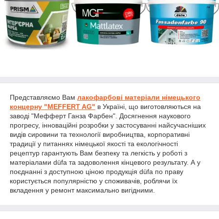
Представляємо Вам
лакофарбові матеріали німецького
концерну "MEFFERT AG"
в Україні, що виготовляються на
заводі "Мефферт Ганза Фарбен". Досягнення наукового
прогресу, інноваційні розробки у застосуванні найсучасніших
видів сировини та технології виробництва, корпоративні
традиції у питаннях німецької якості та екологічності
рецептур гарантують Вам безпеку та легкість у роботі з
матеріалами düfa та задоволення кінцевого результату. А у
поєднанні з доступною ціною продукція düfa по праву
користується популярністю у споживачів, роблячи їх
вкладення у ремонт максимально вигідними.