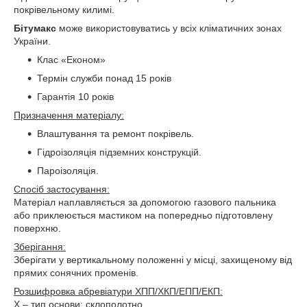
покрівельному килимі.
Бітумакс
може використовуватись у всіх кліматичних зонах
України.
Клас «Економ»
Термін служби понад 15 років
Гарантія 10 років
Призначення матеріалу:
Влаштування та ремонт покрівель.
Гідроізоляція підземних конструкцій.
Пароізоляція.
Спосіб застосування:
Матеріал наплавляється за допомогою газового пальника
або приклеюється мастиком на попередньо підготовлену
поверхню.
Зберігання:
Зберігати у вертикальному положенні у місці, захищеному від
прямих сонячних променів.
Розшифровка абревіатури ХПП/ХКП/ЕПП/ЕКП:
Х – тип основи: склополотно