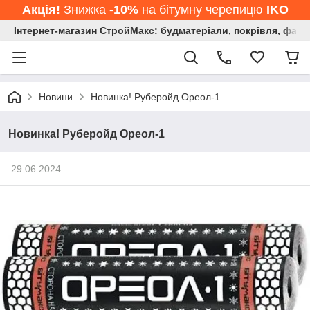
Акція!
Знижка
-10%
на бітумну черепицю
IKO
Інтернет-магазин СтройМакс: будматеріали, покрівля, фасад
Новини
Новинка! Руберойд Ореол-1
Новинка! Руберойд Ореол-1
29.06.2024