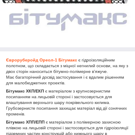
Євроруберойд Ореол-1 Бітумакс
є гідроізоляційним
полотном, що складається з міцної негнилий основи, на яку з
двох сторін наноситься бітумно-полімерне в'яжуче.
Має багаторічний досвід застосування і є вдалим рішенням
для малобюджетних проектів.
Бітумакс ХКП/ЕКП
є матеріалом з крупнозернистим
посипанням на лицьовій стороні і застосовується для
влаштування верхнього шару покрівельного килима.
Грубозернисте посипання захищає матеріал від дії сонячних
променів.
Бітумакс ХПП/ЕПП
є матеріалом з полімерною захисною
плівкою на лицьовій стороні і застосовується для гідроізоляції
підземних частин конструкцій або нижнього шару в