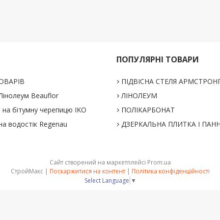
ПОПУЛЯРНІ ТОВАРИ
ОВАРІВ
ПІДВІСНА СТЕЛЯ АРМСТРОН
інолеум Beauflor
ЛІНОЛЕУМ
% на бітумну черепицю IKO
ПОЛІКАРБОНАТ
на водостік Regenau
ДЗЕРКАЛЬНА ПЛИТКА І ПАН
Сайт створений на маркетплейсі
Prom.ua
СтройМакс |
Поскаржитися на контент
|
Політика конфіденційності
Select Language
▼