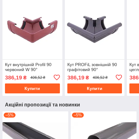
Кут внутрішній Profil 90
Кут PROFiL зовнішній 90
Кут 
червоний W 90°
графітовий 90°
цегл
386,19
386,19
386
₴
₴
406,52 ₴
406,52 ₴
Купити
Купити
Акційні пропозиції та новинки
–5%
–5%