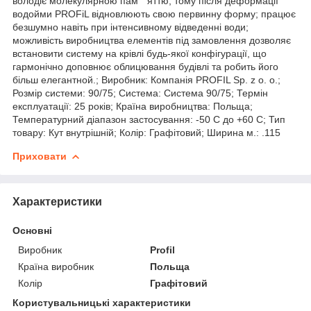
володіє молекулярною пам " яттю, тому після деформації
водойми PROFiL відновлюють свою первинну форму; працює
безшумно навіть при інтенсивному відведенні води;
можливість виробництва елементів під замовлення дозволяє
встановити систему на крівлі будь-якої конфігурації, що
гармонічно доповнює облицювання будівлі та робить його
більш елегантной.; Виробник: Компанія PROFIL Sp. z o. o.;
Розмір системи: 90/75; Система: Система 90/75; Термін
експлуатації: 25 років; Країна виробництва: Польща;
Температурний діапазон застосування: -50 С до +60 С; Тип
товару: Кут внутрішній; Колір: Графітовий; Ширина м.: .115
Приховати
Характеристики
Основні
Виробник
Profil
Країна виробник
Польща
Колір
Графітовий
Користувальницькі характеристики