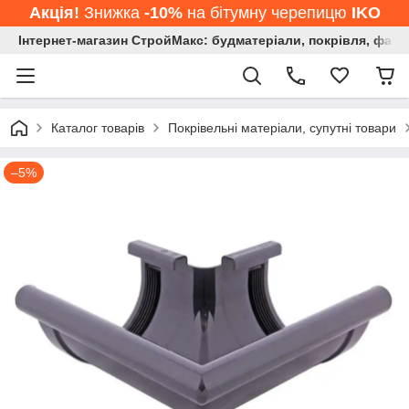
Акція!
Знижка
-10%
на бітумну черепицю
IKO
Інтернет-магазин СтройМакс: будматеріали, покрівля, фасад
Каталог товарів
Покрівельні матеріали, супутні товари
–5%