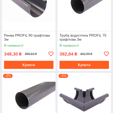
Ринва PROFiL 90 графітова
Труба водостічна PROFiL 75
3м
графiтова 3м
В наявності
В наявності
348,30
382,84
₴
₴
366,63 ₴
402,99 ₴
Купити
Купити
–5%
–5%