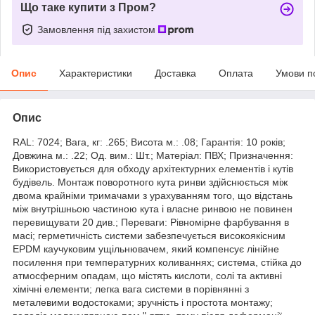
Що таке купити з Пром?
Замовлення під захистом
Опис
Характеристики
Доставка
Оплата
Умови п
Опис
RAL: 7024; Вага, кг: .265; Висота м.: .08; Гарантія: 10 років;
Довжина м.: .22; Од. вим.: Шт.; Матеріал: ПВХ; Призначення:
Використовується для обходу архітектурних елементів і кутів
будівель. Монтаж поворотного кута ринви здійснюється між
двома крайніми тримачами з урахуванням того, що відстань
між внутрішньою частиною кута і власне ринвою не повинен
перевищувати 20 див.; Переваги: Рівномірне фарбування в
масі; герметичність системи забезпечується високоякісним
EPDM каучуковим ущільнювачем, який компенсує лінійне
посилення при температурних коливаннях; система, стійка до
атмосферним опадам, що містять кислоти, солі та активні
хімічні елементи; легка вага системи в порівнянні з
металевими водостоками; зручність і простота монтажу;