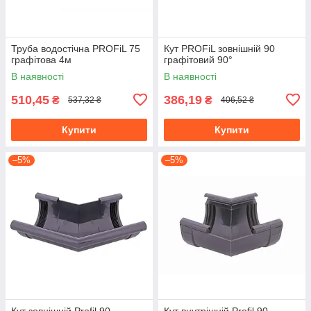
Труба водостічна PROFiL 75
Кут PROFiL зовнішній 90
графiтова 4м
графітовий 90°
В наявності
В наявності
510,45
386,19
₴
₴
537,32 ₴
406,52 ₴
Купити
Купити
–5%
–5%
Кут зовнішній Profil 90
Кут внутрішній Profil 90