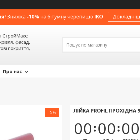
ія!
Знижка
-10%
на бітумну черепицю
IKO
Докладніше
н СтройМакс:
крівля, фасад,
ові покриття,
Про нас
ЛІЙКА PROFIL ПРОХІДНА 
–5%
0
0
0
0
0
0