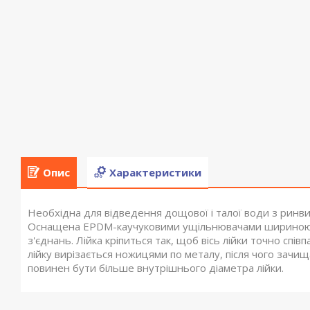
Опис
Характеристики
Необхідна для відведення дощової і талої води з ринви
Оснащена EPDM-каучуковими ущільнювачами шириною в 
з'єднань. Лійка кріпиться так, щоб вісь лійки точно спів
лійку вирізається ножицями по металу, після чого зач
повинен бути більше внутрішнього діаметра лійки.