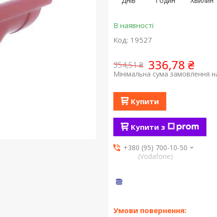
Днів
Годин
Хвилин
В наявності
Код:
19527
336,78 ₴
354,51 ₴
Мінімальна сума замовлення на
Купити
Купити з
+380 (95) 700-10-50
(Vodafone)