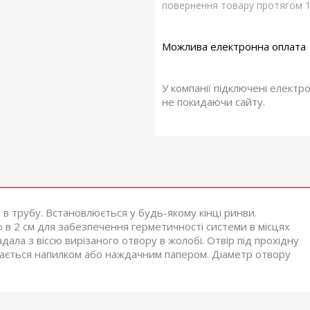
повернення товару протягом 1
У компанії підключені електр
не покидаючи сайту.
 в трубу. Встановлюється у будь-якому кінці ринви.
2 см для забезпечення герметичності системи в місцях
падала з віссю вирізаного отвору в жолобі. Отвір під прохідну
ищається напилком або наждачним папером. Діаметр отвору