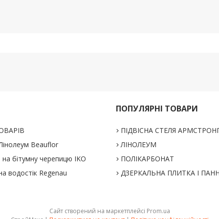
ПОПУЛЯРНІ ТОВАРИ
ОВАРІВ
ПІДВІСНА СТЕЛЯ АРМСТРОН
інолеум Beauflor
ЛІНОЛЕУМ
% на бітумну черепицю IKO
ПОЛІКАРБОНАТ
на водостік Regenau
ДЗЕРКАЛЬНА ПЛИТКА І ПАН
Сайт створений на маркетплейсі
Prom.ua