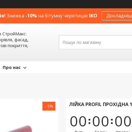
ія!
Знижка
-10%
на бітумну черепицю
IKO
Докладніше
н СтройМакс:
крівля, фасад,
ові покриття,
Про нас
ЛІЙКА PROFIL ПРОХІДНА 
–5%
0
0
0
0
0
0