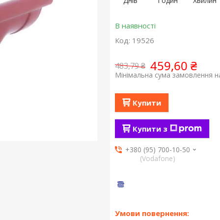
Днів
Годин
Хвилин
В наявності
Код:
19526
459,60 ₴
483,79 ₴
Мінімальна сума замовлення на
Купити
Купити з
+380 (95) 700-10-50
(Vodafone)