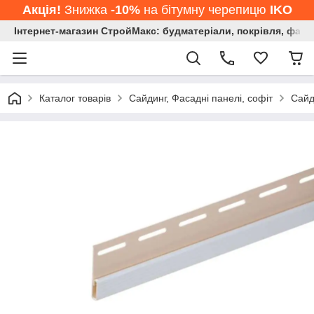
Акція!
Знижка
-10%
на бітумну черепицю
IKO
Інтернет-магазин СтройМакс: будматеріали, покрівля, фасад
Каталог товарів
Сайдинг, Фасадні панелі, софіт
Сайд