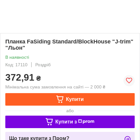
Планка FaSiding Standard/BlockHouse "J-trim"
"Льон"
В наявності
Код: 17110
Роздріб
372,91
₴
Мінімальна сума замовлення на сайті — 2 000 ₴
Купити
або
Купити з
Що таке купити з Пром?