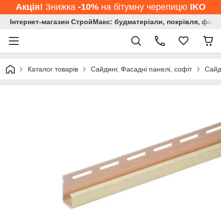
Акція!
Знижка
-10%
на бітумну черепицю
IKO
Інтернет-магазин СтройМакс: будматеріали, покрівля, фасад
Каталог товарів
Сайдинг, Фасадні панелі, софіт
Сайд