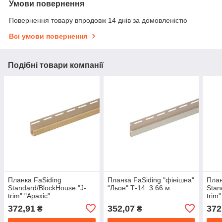
Умови повернення
Повернення товару впродовж 14 днів за домовленістю
Всі умови повернення
Подібні товари компанії
Планка FaSiding
Планка FaSiding "фінішна"
План
Standard/BlockHouse "J-
"Льон" Т-14. 3.66 м
Stan
trim" "Арахіс"
trim
372,91
352,07
372
₴
₴