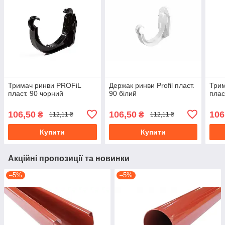
Тримач ринви PROFiL
Держак ринви Profil пласт.
Трим
пласт. 90 чорний
90 білий
плас
106,50
106,50
106
₴
₴
112,11 ₴
112,11 ₴
Купити
Купити
Акційні пропозиції та новинки
–5%
–5%