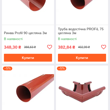
Труба водостічна PROFiL 75
Ринва Profil 90 цегляна 3м
цегляна 3м
В наявності
В наявності
348,30
382,84
₴
₴
366,63 ₴
402,99 ₴
Купити
Купити
–5%
–5%