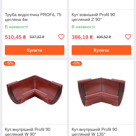
Труба водостічна PROFiL 75
Кут зовнішній Profil 90
цегляна 4м
цегляний Z 90°
В наявності
В наявності
510,45
386,19
₴
₴
537,32 ₴
406,52 ₴
Купити
Купити
–5%
–5%
Кут внутрішній Profil 90
Кут внутрішній Profil 90
цегляний W 90°
цегляний W 135°