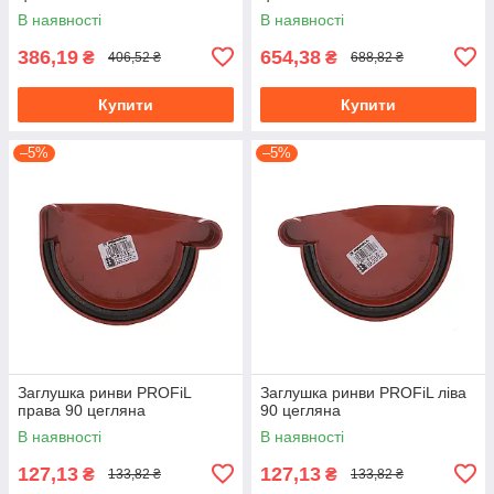
В наявності
В наявності
386,19
654,38
₴
₴
406,52 ₴
688,82 ₴
Купити
Купити
–5%
–5%
Заглушка ринви PROFiL
Заглушка ринви PROFiL ліва
права 90 цегляна
90 цегляна
В наявності
В наявності
127,13
127,13
₴
₴
133,82 ₴
133,82 ₴