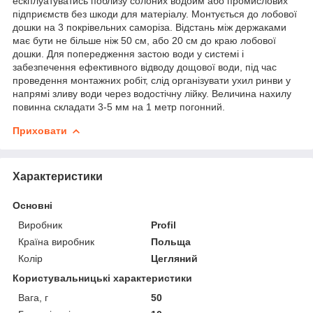
ескплуатуватись поблизу солоних водойм або промислових
підприємств без шкоди для матеріалу. Монтується до лобової
дошки на 3 покрівельних саморіза. Відстань між держаками
має бути не більше ніж 50 см, або 20 см до краю лобової
дошки. Для попередження застою води у системі і
забезпечення ефективного відводу дощової води, під час
проведення монтажних робіт, слід організувати ухил ринви у
напрямі зливу води через водостічну лійку. Величина нахилу
повинна складати 3-5 мм на 1 метр погонний.
Приховати
Характеристики
Основні
Виробник
Profil
Країна виробник
Польща
Колір
Цегляний
Користувальницькі характеристики
Вага, г
50