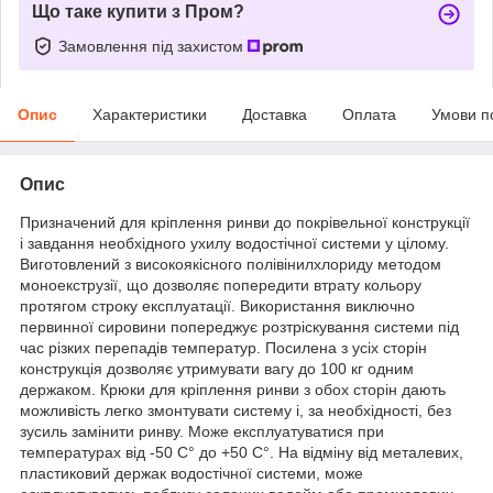
Що таке купити з Пром?
Замовлення під захистом
Опис
Характеристики
Доставка
Оплата
Умови п
Опис
Призначений для кріплення ринви до покрівельної конструкції
і завдання необхідного ухилу водостічної системи у цілому.
Виготовлений з високоякісного полівінилхлориду методом
моноекструзії, що дозволяє попередити втрату кольору
протягом строку експлуатації. Використання виключно
первинної сировини попереджує розтріскування системи під
час різких перепадів температур. Посилена з усіх сторін
конструкція дозволяє утримувати вагу до 100 кг одним
держаком. Крюки для кріплення ринви з обох сторін дають
можливість легко змонтувати систему і, за необхідності, без
зусиль замінити ринву. Може експлуатуватися при
температурах від -50 С° до +50 С°. На відміну від металевих,
пластиковий держак водостічної системи, може