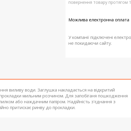
повернення товару протягом 1
У компанії підключені електр
не покидаючи сайту.
ання виливу води. Заглушка накладається на відкритий
 прокладки мильним розчином. Для запобіганя пошкодження
пилком або наждачним папіром. Надійність з'єднання з
ійно притискає ринву до прокладки.