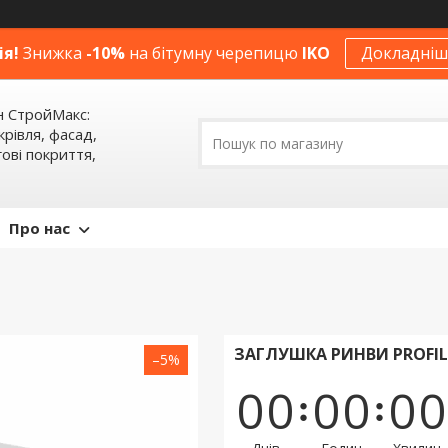
ія!
Знижка
-10%
на бітумну черепицю
IKO
Докладніше
н СтройМакс:
крівля, фасад,
ові покриття,
Про нас
ЗАГЛУШКА РИНВИ PROFIL 
–5%
0
0
0
0
0
0