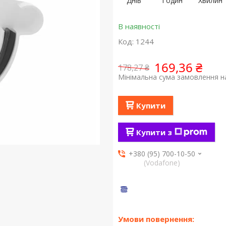
Днів
Годин
Хвилин
В наявності
Код:
1244
169,36 ₴
178,27 ₴
Мінімальна сума замовлення на
Купити
Купити з
+380 (95) 700-10-50
(Vodafone)