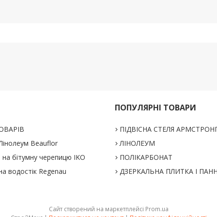
ПОПУЛЯРНІ ТОВАРИ
ОВАРІВ
ПІДВІСНА СТЕЛЯ АРМСТРОН
інолеум Beauflor
ЛІНОЛЕУМ
% на бітумну черепицю IKO
ПОЛІКАРБОНАТ
на водостік Regenau
ДЗЕРКАЛЬНА ПЛИТКА І ПАН
Сайт створений на маркетплейсі
Prom.ua