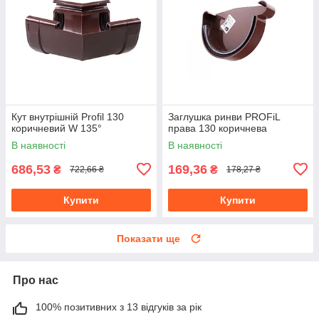
Кут внутрішній Profil 130
Заглушка ринви PROFiL
коричневий W 135°
права 130 коричнева
В наявності
В наявності
686,53
169,36
₴
₴
722,66 ₴
178,27 ₴
Купити
Купити
Показати ще
Про нас
100% позитивних з 13 відгуків за рік