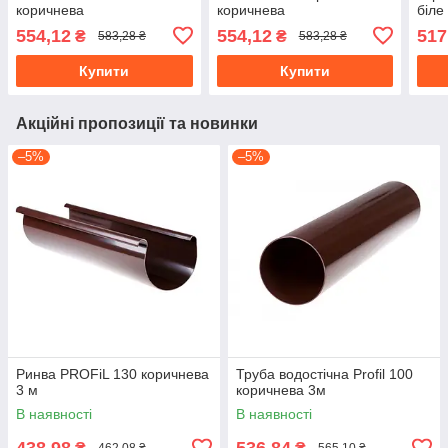
коричнева
коричнева
біле
554,12
554,12
517
₴
₴
583,28 ₴
583,28 ₴
Купити
Купити
Акційні пропозиції та новинки
–5%
–5%
Ринва PROFiL 130 коричнева
Труба водостічна Profil 100
3 м
коричнева 3м
В наявності
В наявності
438,98
536,84