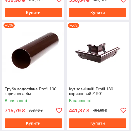
₴
₴
462,08 ₴
565,10 ₴
Купити
Купити
–5%
–5%
Труба водостічна Profil 100
Кут зовнішній Profil 130
коричнева 4м
коричневий Z 90°
В наявності
В наявності
715,79
441,37
₴
₴
753,46 ₴
464,60 ₴
Купити
Купити