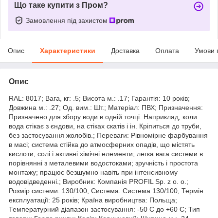
Що таке купити з Пром?
Замовлення під захистом
Опис
Характеристики
Доставка
Оплата
Умови 
Опис
RAL: 8017; Вага, кг: .5; Висота м.: .17; Гарантія: 10 років;
Довжина м.: .27; Од. вим.: Шт.; Матеріал: ПВХ; Призначення:
Призначено для збору води в одній точці. Наприклад, коли
вода стікає з єндови, на стіках скатів і ін. Кріпиться до труби,
без застосування жолобів.; Переваги: Рівномірне фарбування
в масі; система стійка до атмосферних опадів, що містять
кислоти, солі і активні хімічні елементи; легка вага системи в
порівнянні з металевими водостоками; зручність і простота
монтажу; працює безшумно навіть при інтенсивному
водовідведенні.; Виробник: Компанія PROFIL Sp. z o. o.;
Розмір системи: 130/100; Система: Система 130/100; Термін
експлуатації: 25 років; Країна виробництва: Польща;
Температурний діапазон застосування: -50 С до +60 С; Тип