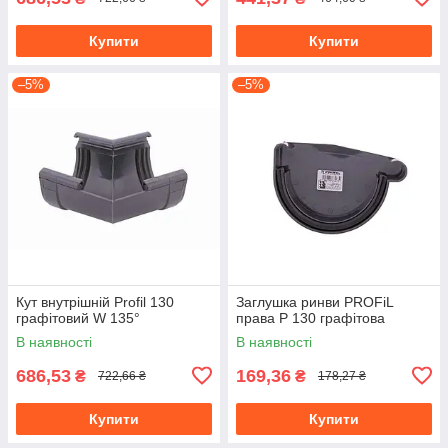
Купити
Купити
–5%
–5%
Кут внутрішній Profil 130
Заглушка ринви PROFiL
графітовий W 135°
права Р 130 графітова
В наявності
В наявності
686,53
169,36
₴
₴
722,66 ₴
178,27 ₴
Купити
Купити