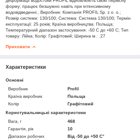
деформації водостоки PROFiL відновлюють свою первісну
форму; працює безшумно навіть при інтенсивному
водовідведенні.; Виробник: Компанія PROFIL Sp. z o. o.;
Розмір системи: 130/100; Система: Система 130/100; Термін
експлуатації: 25 років; Країна виробництва: Польща;
Температурний діапазон застосування: -50 С до +60 С; Тип
товару: Лійка; Колір: Графітовий; Ширина м.: .27
Приховати
Характеристики
Основні
Виробник
Profil
Країна виробник
Польща
Колір
Графітовий
Користувальницькі характеристики
Вага, г
468
Гарантія, рік
10
Діапазон робочих
Від -50 до +50 С°