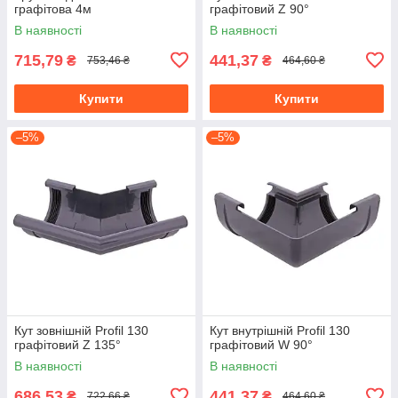
графітова 4м
графітовий Z 90°
В наявності
В наявності
715,79
441,37
₴
₴
753,46 ₴
464,60 ₴
Купити
Купити
–5%
–5%
Кут зовнішній Profil 130
Кут внутрішній Profil 130
графітовий Z 135°
графітовий W 90°
В наявності
В наявності
686,53
441,37
₴
₴
722,66 ₴
464,60 ₴