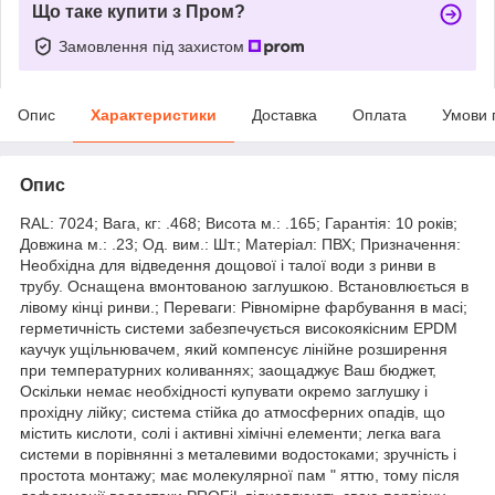
Що таке купити з Пром?
Замовлення під захистом
Опис
Характеристики
Доставка
Оплата
Умови 
Опис
RAL: 7024; Вага, кг: .468; Висота м.: .165; Гарантія: 10 років;
Довжина м.: .23; Од. вим.: Шт.; Матеріал: ПВХ; Призначення:
Необхідна для відведення дощової і талої води з ринви в
трубу. Оснащена вмонтованою заглушкою. Встановлюється в
лівому кінці ринви.; Переваги: Рівномірне фарбування в масі;
герметичність системи забезпечується високоякісним EPDM
каучук ущільнювачем, який компенсує лінійне розширення
при температурних коливаннях; заощаджує Ваш бюджет,
Оскільки немає необхідності купувати окремо заглушку і
прохідну лійку; система стійка до атмосферних опадів, що
містить кислоти, солі і активні хімічні елементи; легка вага
системи в порівнянні з металевими водостоками; зручність і
простота монтажу; має молекулярної пам " яттю, тому після