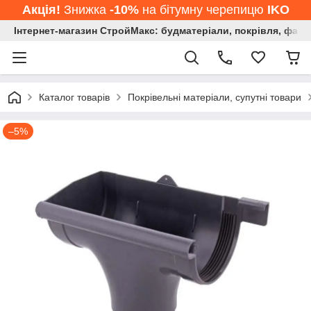
Акція!
Знижка
-10%
на бітумну черепицю
IKO
Інтернет-магазин СтройМакс: будматеріали, покрівля, фасад
Каталог товарів
Покрівельні матеріали, супутні товари
–5%