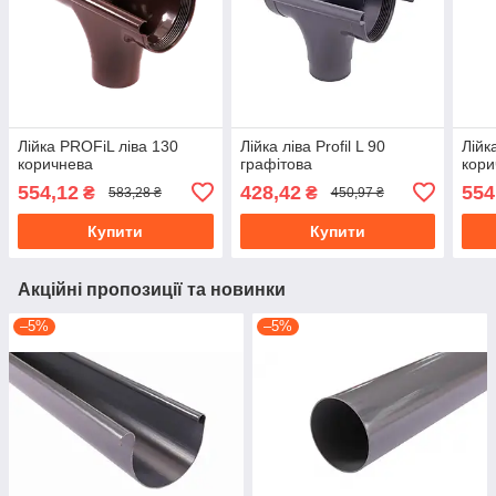
Лійка PROFiL ліва 130
Лійка ліва Profil L 90
Лійк
коричнева
графітова
кори
554,12
428,42
554
₴
₴
583,28 ₴
450,97 ₴
Купити
Купити
Акційні пропозиції та новинки
–5%
–5%