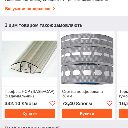
Всі умови повернення
З цим товаром також замовляють
Профіль HCP (BASE+CAP)
Стрічка перфорована
Терм
(з'єднувальний)
38мм
гумо
332,10
73,40
16,
₴/пог.м
₴/пог.м
Купити
Купити