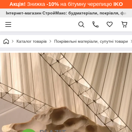
Акція!
Знижка
-10%
на бітумну черепицю
IKO
Інтернет-магазин СтройМакс: будматеріали, покрівля, фасад
Каталог товарів
Покрівельні матеріали, супутні товари