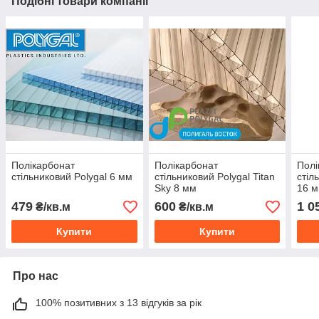
Подібні товари компанії
Полікарбонат
Полікарбонат
Полі
стільниковий Polygal 6 мм
стільниковий Polygal Titan
стіл
Sky 8 мм
16 
479
600
1 0
₴/кв.м
₴/кв.м
Купити
Купити
Про нас
100% позитивних з 13 відгуків за рік