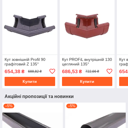
Кут зовнішній Profil 90
Кут PROFiL внутрішній 130
Кут 
графітовий Z 135°
цегляний 135°
граф
654,38
686,53
654
₴
₴
688,82 ₴
722,66 ₴
Купити
Купити
Акційні пропозиції та новинки
–5%
–5%