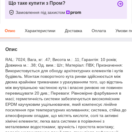
Що таке купити з Пром?
Замовлення під захистом
Опис
Характеристики
Доставка
Оплата
Умови п
Опис
RAL: 7024; Вага, кг: .47; Висота м.: .11; Гарантія: 10 років;
Довжина м.: .38; Од. вим.: Шт.; Матеріал: ПВХ; Призначення:
Використовується для обходу архітектурних елементів і кутів
будівель. Монтаж поворотного кута ринви здійснюється між
двома крайніми тримачами з урахуванням того, що відстань
між внутрішньою частиною кута і власне ринвою не повинен
перевищувати 20 див.; Переваги: Рівномірне фарбування в
масі; герметичність системи забезпечується високоякісним
EPDM каучуковим ущільнювачем, який компенсує лінійне
посилення при температурних коливаннях; система, стійка до
атмосферним опадам, що містять кислоти, солі та активні
хімічні елементи; легка вага системи в порівнянні з
металевими водостоками; зручність і простота монтажу;