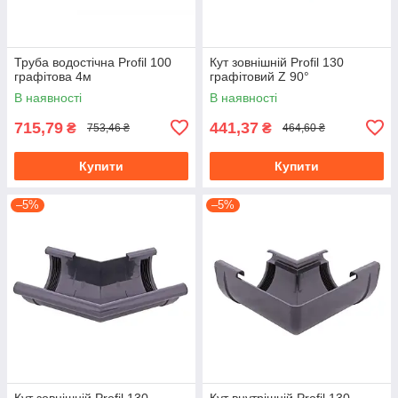
Труба водостічна Profil 100
Кут зовнішній Profil 130
графітова 4м
графітовий Z 90°
В наявності
В наявності
715,79
441,37
₴
₴
753,46 ₴
464,60 ₴
Купити
Купити
–5%
–5%
Кут зовнішній Profil 130
Кут внутрішній Profil 130