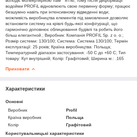
володіє молекулярною пам " яттю, тому після деформації
водойми PROFiL відновлюють свою первинну форму; працює
безшумно навіть при інтенсивному відведенні води;
можливість виробництва елементів під замовлення дозволяє
встановити систему на крівлі будь-якої конфігурації, що
гармонічно доповнює облицювання будівлі та робить його
більш елегантной.; Виробник: Компанія PROFIL Sp. z o. o.;
Розмір системи: 130/100; Система: Система 130/100; Термін
експлуатації: 25 років; Країна виробництва: Польща;
Температурний діапазон застосування: -50 С до +60 С; Тип
товару: Кут внутрішній; Колір: Графітовий; Ширина м.: .165
Приховати
Характеристики
Основні
Виробник
Profil
Країна виробник
Польща
Колір
Графітовий
Користувальницькі характеристики