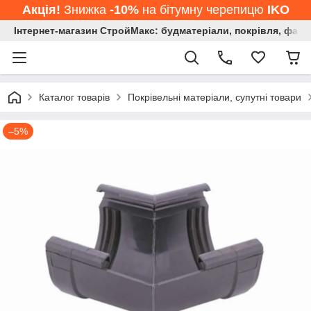
Акція!
Знижка
-10%
на бітумну черепицю
IKO
Інтернет-магазин СтройМакс: будматеріали, покрівля, фасад
Каталог товарів
Покрівельні матеріали, супутні товари
–5%