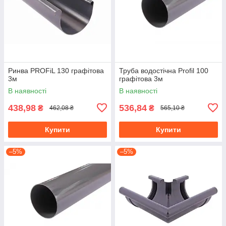
Ринва PROFiL 130 графітова
Труба водостічна Profil 100
3м
графітова 3м
В наявності
В наявності
438,98
536,84
₴
₴
462,08 ₴
565,10 ₴
Купити
Купити
–5%
–5%