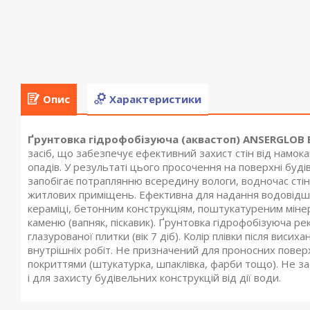
Опис
Характеристики
Ґрунтовка гідрофобізуюча (аквастоп)
ANSERGLOB 
засіб, що забезпечує ефективний захист стін від намок
опадів. У результаті цього просочення на поверхні буд
запобігає потраплянню всередину вологи, водночас стін
житлових приміщень. Ефективна для надання водовідш
кераміці, бетонним конструкціям, поштукатуреним мін
каменю (вапняк, піскавик).
Ґрунтовка гідрофобізуюча
ре
глазурованої плитки (вік 7 діб). Колір плівки після виси
внутрішніх робіт. Не призначений для проносних повер
покриттями (штукатурка, шпаклівка, фарби тощо). Не з
і для захисту будівельних конструкцій від дії води.