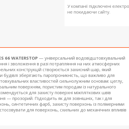
У компанії підключені електр
не покидаючи сайту.
ES 66 WATERSTOP
— універсальний водовідштовхувальний
ання і зволоження в разі потрапляння на них атмосферних
івельних конструкцій створюється захисний шар, який
и будівлі зберігають паропроникність, що важливо для
товхувальних властивостей сильнолужним основам: цеглу,
еральним поверхням, пористим породам із натурального
комендується для захисту поверхні міжпліткових швів
хання — прозорий. Підходить як для зовнішніх, так і для
хонь, синтетичних фарб, захисту поверхонь із полімерними
астосовувати для поверхонь, схильних до механічних впливів