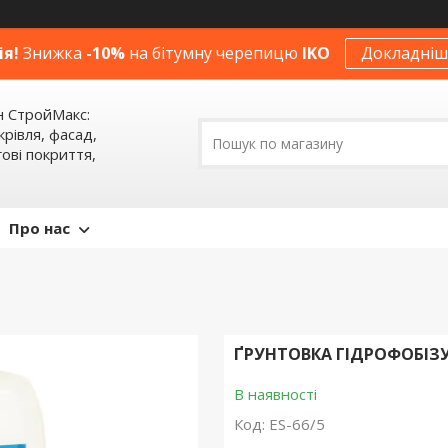
ія!
Знижка
-10%
на бітумну черепицю
IKO
Докладніше
н СтройМакс:
крівля, фасад,
ові покриття,
Про нас
ҐРУНТОВКА ГІДРОФОБІЗУЮ
В наявності
Код:
ES-66/5