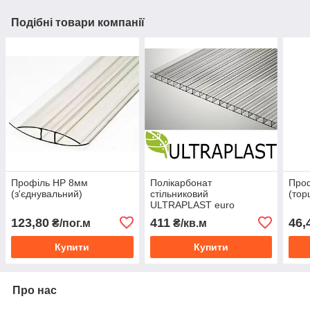
Подібні товари компанії
Профіль HP 8мм
Полікарбонат
Про
(з'єднувальний)
стільниковий
(тор
ULTRAPLAST euro
standard 8мм
123,80
411
46,
₴/пог.м
₴/кв.м
Купити
Купити
Про нас