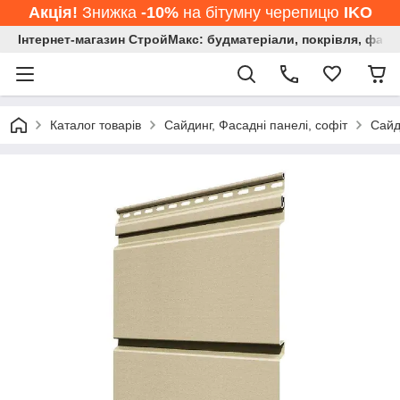
Акція!
Знижка
-10%
на бітумну черепицю
IKO
Інтернет-магазин СтройМакс: будматеріали, покрівля, фасад
Каталог товарів
Сайдинг, Фасадні панелі, софіт
Сайд