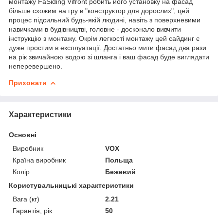
монтажу FaSiding Vifront робить його установку на фасад
більше схожим на гру в "конструктор для дорослих"; цей
процес підсильний будь-якій людині, навіть з поверхневими
навичками в будівництві, головне - досконало вивчити
інструкцію з монтажу. Окрім легкості монтажу цей сайдинг є
дуже простим в експлуатації. Достатньо мити фасад два рази
на рік звичайною водою зі шланга і ваш фасад буде виглядати
неперевершено.
Приховати
Характеристики
Основні
Виробник
VOX
Країна виробник
Польща
Колір
Бежевий
Користувальницькі характеристики
Вага (кг)
2.21
Гарантія, рік
50