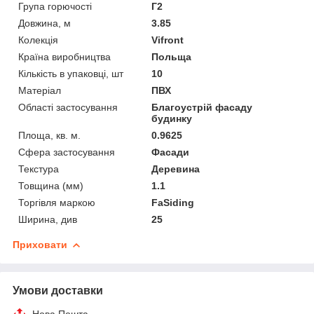
Група горючості
Г2
Довжина, м
3.85
Колекція
Vifront
Країна виробництва
Польща
Кількість в упаковці, шт
10
Матеріал
ПВХ
Області застосування
Благоустрій фасаду
будинку
Площа, кв. м.
0.9625
Сфера застосування
Фасади
Текстура
Деревина
Товщина (мм)
1.1
Торгівля маркою
FaSiding
Ширина, див
25
Приховати
Умови доставки
Нова Пошта