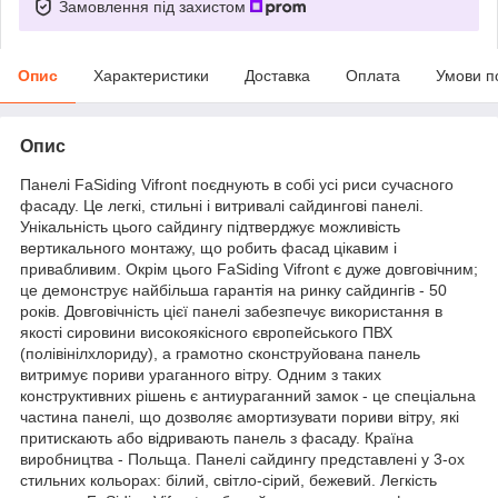
Замовлення під захистом
Опис
Характеристики
Доставка
Оплата
Умови п
Опис
Панелі FaSiding Vifront поєднують в собі усі риси сучасного
фасаду. Це легкі, стильні і витривалі сайдингові панелі.
Унікальність цього сайдингу підтверджує можливість
вертикального монтажу, що робить фасад цікавим і
привабливим. Окрім цього FaSiding Vifront є дуже довговічним;
це демонструє найбільша гарантія на ринку сайдингів - 50
років. Довговічність цієї панелі забезпечує використання в
якості сировини високоякісного європейського ПВХ
(полівінілхлориду), а грамотно сконструйована панель
витримує пориви ураганного вітру. Одним з таких
конструктивних рішень є антиураганний замок - це спеціальна
частина панелі, що дозволяє амортизувати пориви вітру, які
притискають або відривають панель з фасаду. Країна
виробництва - Польща. Панелі сайдингу представлені у 3-ох
стильних кольорах: білий, світло-сірий, бежевий. Легкість