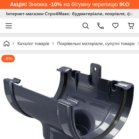
Акція!
Знижка
-10%
на бітумну черепицю
IKO
Інтернет-магазин СтройМакс: будматеріали, покрівля, фасад
Каталог товарів
Покрівельні матеріали, супутні товари
–5%