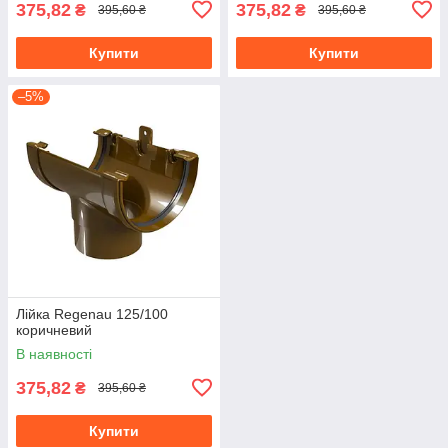
375,82
375,82
₴
₴
395,60 ₴
395,60 ₴
Купити
Купити
–5%
Лійка Regenau 125/100
коричневий
В наявності
375,82
₴
395,60 ₴
Купити