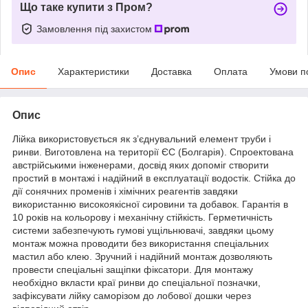
Що таке купити з Пром?
Замовлення під захистом
Опис
Характеристики
Доставка
Оплата
Умови п
Опис
Лійка використовується як з’єднувальний елемент труби і
ринви. Виготовлена на території ЄС (Болгарія). Спроектована
австрійськими інженерами, досвід яких допоміг створити
простий в монтажі і надійний в експлуатації водостік. Стійка до
дії сонячних променів і хімічних реагентів завдяки
використанню високоякісної сировини та добавок. Гарантія в
10 років на кольорову і механічну стійкість. Герметичність
системи забезпечують гумові ущільнювачі, завдяки цьому
монтаж можна проводити без використання спеціальних
мастил або клею. Зручний і надійний монтаж дозволяють
провести спеціальні защіпки фіксатори. Для монтажу
необхідно вкласти краї ринви до спеціальної позначки,
зафіксувати лійку саморізом до лобової дошки через