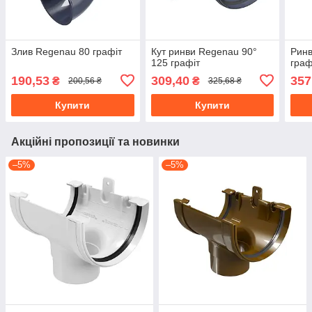
Злив Regenau 80 графіт
Кут ринви Regenau 90°
Ринв
125 графіт
граф
190,53
309,40
357
₴
₴
200,56 ₴
325,68 ₴
Купити
Купити
Акційні пропозиції та новинки
–5%
–5%