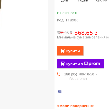
Днів
Годин
Хвилин
В наявності
Код:
118986
368,65 ₴
388,05 ₴
Мінімальна сума замовлення на
Купити
Купити з
+380 (95) 700-10-50
(Vodafone)