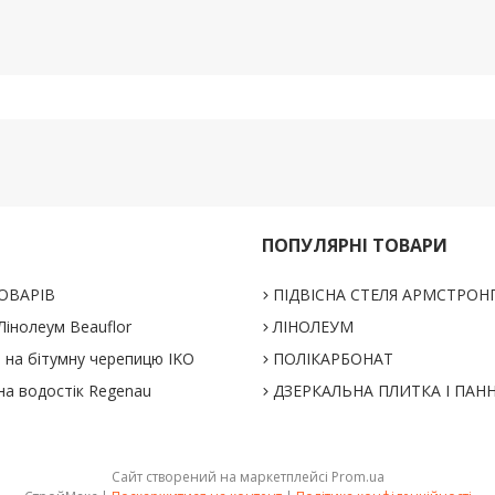
ПОПУЛЯРНІ ТОВАРИ
ОВАРІВ
ПІДВІСНА СТЕЛЯ АРМСТРОН
інолеум Beauflor
ЛІНОЛЕУМ
% на бітумну черепицю IKO
ПОЛІКАРБОНАТ
на водостік Regenau
ДЗЕРКАЛЬНА ПЛИТКА І ПАН
Сайт створений на маркетплейсі
Prom.ua