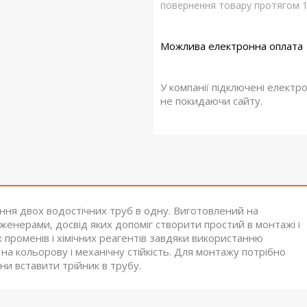
повернення товару протягом 1
У компанії підключені електр
не покидаючи сайту.
ння двох водостічних труб в одну. Виготовлений на
нженерами, досвід яких допоміг створити простий в монтажі і
их променів і хімічних реагентів завдяки використанню
 на кольорову і механічну стійкість. Для монтажу потрібно
они вставити трійник в трубу.