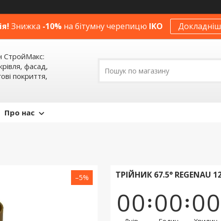
ія!
Знижка
-10%
на бітумну черепицю
IKO
Докладніше
н СтройМакс:
крівля, фасад,
ові покриття,
Про нас
ТРІЙНИК 67.5° REGENAU 
–5%
0
0
0
0
0
0