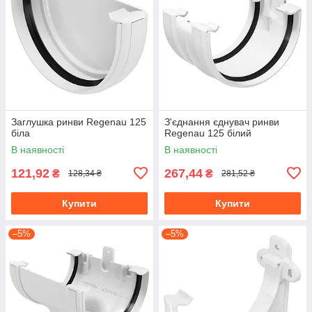
Заглушка ринви Regenau 125
З'єднання єднувач ринви
біла
Regenau 125 білий
В наявності
В наявності
121,92
267,44
₴
₴
128,34 ₴
281,52 ₴
Купити
Купити
–5%
–5%