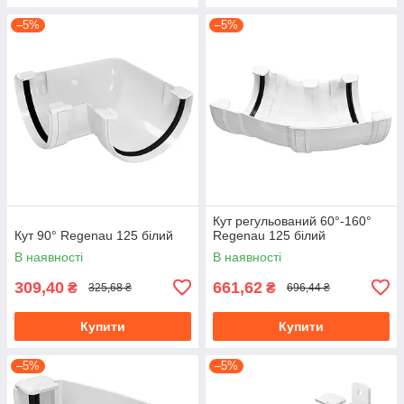
–5%
–5%
Кут регульований 60°-160°
Кут 90° Regenau 125 білий
Regenau 125 білий
В наявності
В наявності
309,40
661,62
₴
₴
325,68 ₴
696,44 ₴
Купити
Купити
–5%
–5%