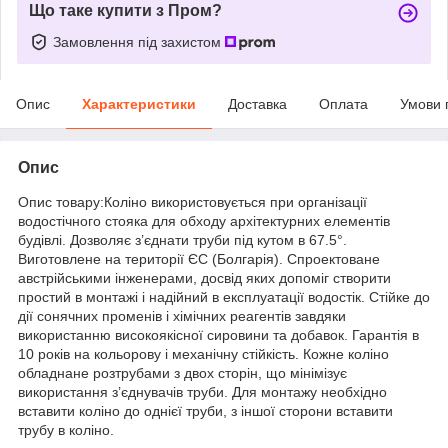
Що таке купити з Пром?
Замовлення під захистом
Опис
Характеристики
Доставка
Оплата
Умови 
Опис
Опис товару:Коліно використовується при організації
водостічного стояка для обходу архітектурних елементів
будівлі. Дозволяє з’єднати труби під кутом в 67.5°.
Виготовлене на території ЄС (Болгарія). Спроектоване
австрійськими інженерами, досвід яких допоміг створити
простий в монтажі і надійний в експлуатації водостік. Стійке до
дії сонячних променів і хімічних реагентів завдяки
використанню високоякісної сировини та добавок. Гарантія в
10 років на кольорову і механічну стійкість. Кожне коліно
обладнане розтрубами з двох сторін, що мінімізує
використання з’єднувачів труби. Для монтажу необхідно
вставити коліно до однієї труби, з іншої сторони вставити
трубу в коліно.