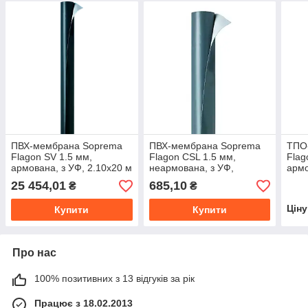
ПВХ-мембрана Soprema
ПВХ-мембрана Soprema
ТПО
Flagon SV 1.5 мм,
Flagon СSL 1.5 мм,
Flag
армована, з УФ, 2.10х20 м
неармована, з УФ,
армо
2.10х20 м
25 454,01
685,10
₴
₴
Цін
Купити
Купити
Про нас
100% позитивних з 13 відгуків за рік
Працює з 18.02.2013