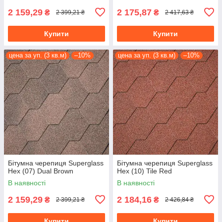
2 159,29
2 175,87
₴
₴
2 399,21 ₴
2 417,63 ₴
Купити
Купити
цена за уп. (3 кв.м)
–10%
цена за уп. (3 кв.м)
–10%
Бітумна черепиця Superglass
Бітумна черепиця Superglass
Hex (07) Dual Brown
Hex (10) Tile Red
В наявності
В наявності
2 159,29
2 184,16
₴
₴
2 399,21 ₴
2 426,84 ₴
Купити
Купити