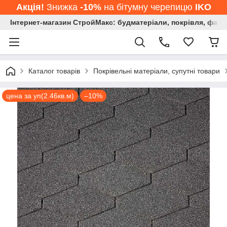
Акція!
Знижка
-10%
на бітумну черепицю
IKO
Інтернет-магазин СтройМакс: будматеріали, покрівля, фасад
Каталог товарів
Покрівельні матеріали, супутні товари
цена за уп(2.46кв.м)
–10%