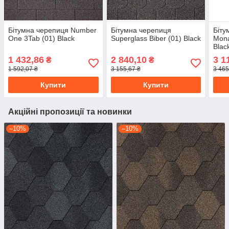
Бітумна черепиця Number
Бітумна черепиця
Біту
One 3Tab (01) Black
Superglass Biber (01) Black
Mona
Blac
1 432,86
2 840,10
3 1
₴
₴
1 592,07 ₴
3 155,67 ₴
3 465
Купити
Купити
Акційні пропозиції та новинки
–10%
–10%