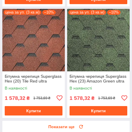
цена за уп. (3 кв.м)
–10%
цена за уп. (3 кв.м)
–10%
Бітумна черепиця Superglass
Бітумна черепиця Superglass
Hex (20) Tile Red ultra
Hex (23) Amazon Green ultra
В наявності
В наявності
1 578,32
1 578,32
₴
₴
1 753,69 ₴
1 753,69 ₴
Купити
Купити
Показати ще