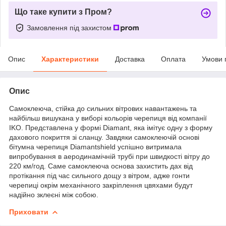
Що таке купити з Пром?
Замовлення під захистом
Опис
Характеристики
Доставка
Оплата
Умови 
Опис
Самоклеюча, стійка до сильних вітрових навантажень та
найбільш вишукана у виборі кольорів черепиця від компанії
IKO. Представлена у формі Diamant, яка імітує одну з форму
дахового покриття зі сланцу. Завдяки самоклеючій основі
бітумна черепиця Diamantshield успішно витримала
випробування в аеродинамічній трубі при швидкості вітру до
220 км/год. Саме самоклеюча основа захистить дах від
протікання під час сильного дощу з вітром, адже гонти
черепиці окрім механічного закріплення цвяхами будут
надійно зклеєні між собою.
Приховати