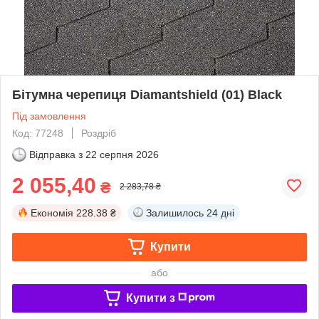
Бітумна черепиця Diamantshield (01) Black
Під замовлення
Код: 77248
Роздріб
Відправка з
22 серпня 2026
2 055,40
₴
2 283,78 ₴
Економія
228.38 ₴
Залишилось
24 дні
Купити
або
Купити з