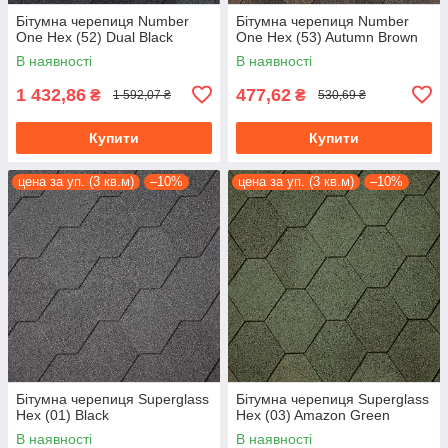
Бітумна черепиця Number
Бітумна черепиця Number
One Hex (52) Dual Black
One Hex (53) Autumn Brown
В наявності
В наявності
1 432,86
477,62
₴
₴
1 592,07 ₴
530,69 ₴
Купити
Купити
цена за уп. (3 кв.м)
–10%
цена за уп. (3 кв.м)
–10%
Бітумна черепиця Superglass
Бітумна черепиця Superglass
Hex (01) Black
Hex (03) Amazon Green
В наявності
В наявності