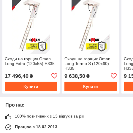
Сходи на горщик Oman
Сходи на горщик Oman
Схо
Long Extra (120x55) H335
Long Termo S (120x60)
Long
H335
H33
17 496,40
9 638,50
9 1
₴
₴
Купити
Купити
Про нас
100% позитивних з 13 відгуків за рік
Працює з 18.02.2013