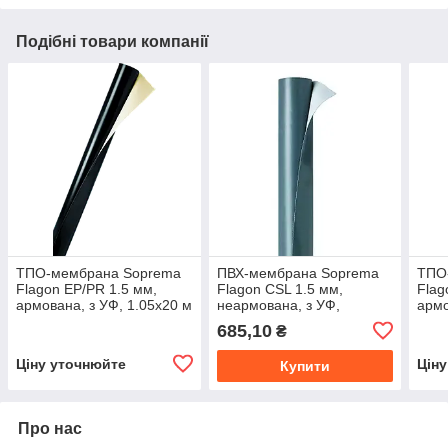
Подібні товари компанії
ТПО-мембрана Soprema
ПВХ-мембрана Soprema
ТПО
Flagon EP/PR 1.5 мм,
Flagon СSL 1.5 мм,
Flag
армована, з УФ, 1.05х20 м
неармована, з УФ,
армо
2.10х20 м
685,10
₴
Ціну уточнюйте
Цін
Купити
Про нас