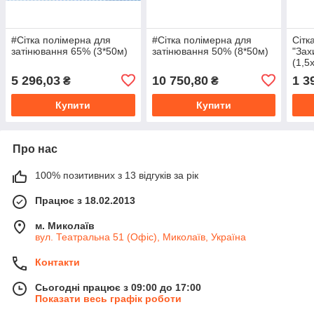
#Cітка полімерна для
#Cітка полімерна для
Сітк
затінювання 65% (3*50м)
затінювання 50% (8*50м)
"Зах
(1,5
5 296,03
10 750,80
1 3
₴
₴
Купити
Купити
Про нас
100% позитивних з 13 відгуків за рік
Працює з 18.02.2013
м. Миколаїв
вул. Театральна 51 (Офіс), Миколаїв, Україна
Контакти
Сьогодні працює з 09:00 до 17:00
Показати весь графік роботи