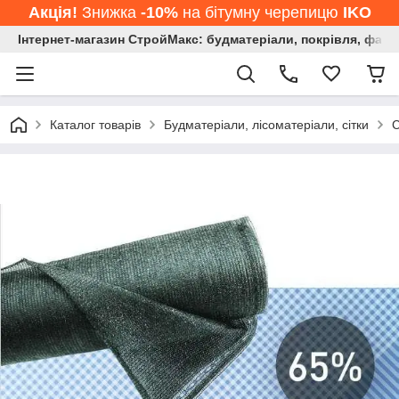
Акція!
Знижка
-10%
на бітумну черепицю
IKO
Інтернет-магазин СтройМакс: будматеріали, покрівля, фасад
Каталог товарів
Будматеріали, лісоматеріали, сітки
С