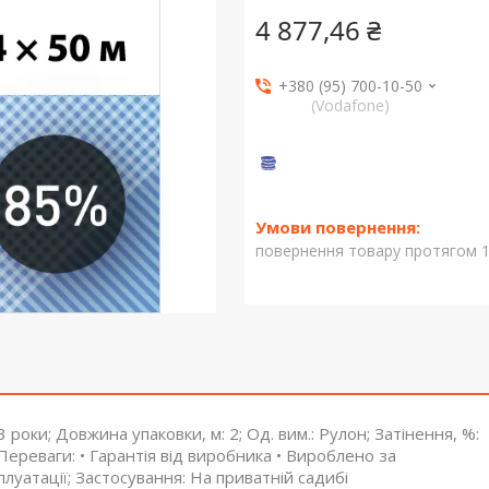
4 877,46 ₴
+380 (95) 700-10-50
(Vodafone)
повернення товару протягом 1
: 3 роки; Довжина упаковки, м: 2; Од. вим.: Рулон; Затінення, %:
; Переваги: • Гарантія від виробника • Вироблено за
луатації; Застосування: На приватній садибі