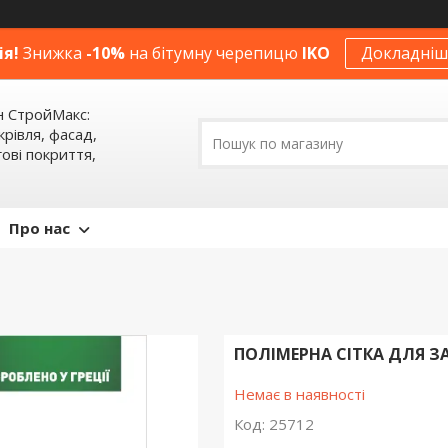
ія!
Знижка
-10%
на бітумну черепицю
IKO
Докладніше
н СтройМакс:
крівля, фасад,
ові покриття,
Про нас
ПОЛІМЕРНА СІТКА ДЛЯ З
Немає в наявності
Код:
25712