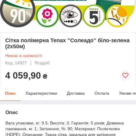
Сітка полімерна Tenax "Солеадо" біло-зелена
(2х50м)
Немає в наявності
Код: 14927
Роздріб
4 059,90
₴
Опис
Характеристики
Доставка
Оплата
Умови п
Опис
Вага упаковки, кг: 9.5; Висота:.3; Гарантія: 5 років; Довжина
паковання, м: 1; Затінення, %: 90; Материал: Поліетилен
(HDPE); Описание: Ткана сітка, ідеальна для затінення