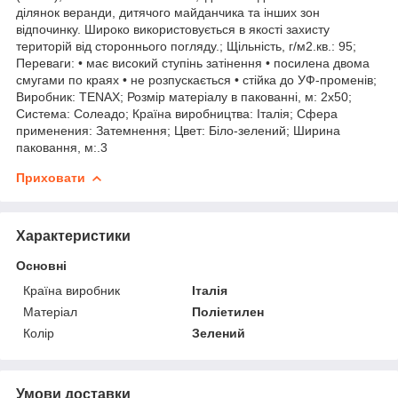
ділянок веранди, дитячого майданчика та інших зон
відпочинку. Широко використовується в якості захисту
територій від стороннього погляду.; Щільність, г/м2.кв.: 95;
Переваги: • має високий ступінь затінення • посилена двома
смугами по краях • не розпускається • стійка до УФ-променів;
Виробник: TENAX; Розмір матеріалу в пакованні, м: 2х50;
Система: Солеадо; Країна виробництва: Італія; Сфера
применения: Затемнення; Цвет: Біло-зелений; Ширина
паковання, м:.3
Приховати
Характеристики
Основні
Країна виробник
Італія
Матеріал
Поліетилен
Колір
Зелений
Умови доставки