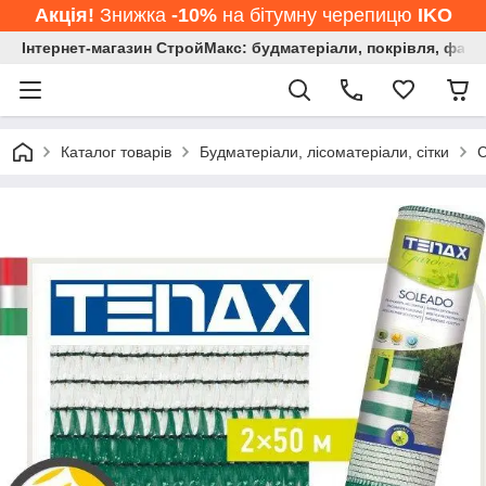
Акція!
Знижка
-10%
на бітумну черепицю
IKO
Інтернет-магазин СтройМакс: будматеріали, покрівля, фасад
Каталог товарів
Будматеріали, лісоматеріали, сітки
С