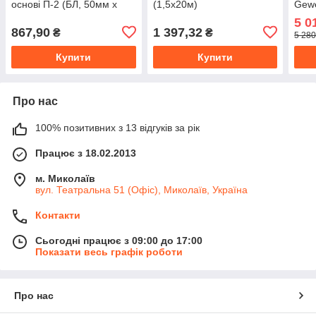
основі П-2 (БЛ, 50мм х
(1,5х20м)
Gewe
50м, (30 шт))
(1,1
5 0
867,90
1 397,32
₴
₴
5 280
Купити
Купити
Про нас
100% позитивних з 13 відгуків за рік
Працює з 18.02.2013
м. Миколаїв
вул. Театральна 51 (Офіс), Миколаїв, Україна
Контакти
Сьогодні працює з 09:00 до 17:00
Показати весь графік роботи
Про нас