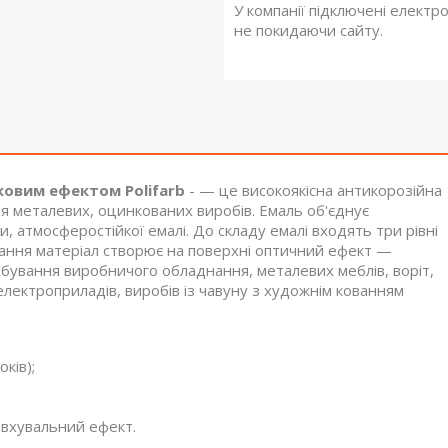
У компанії підключені електр
не покидаючи сайту.
ковим ефектом Polifarb
- — це високоякісна антикорозійна
я металевих, оцинкованих виробів. Емаль об'єднує
и, атмосферостійкої емалі. До складу емалі входять три рівні
ихання матеріал створює на поверхні оптичний ефект —
бування виробничого обладнання, металевих меблів, воріт,
лектроприладів, виробів із чавуну з художнім кованням
ків);
овхувальний ефект.