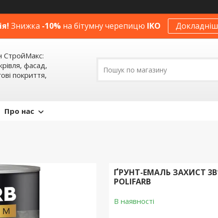
ія!
Знижка
-10%
на бітумну черепицю
IKO
Докладніше
н СтройМакс:
крівля, фасад,
ові покриття,
Про нас
ҐРУНТ-ЕМАЛЬ ЗАХИСТ 3В
POLIFARB
В наявності