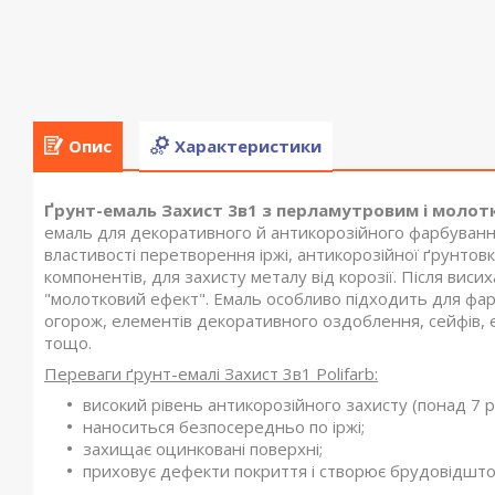
Опис
Характеристики
Ґрунт-емаль Захист 3в1 з перламутровим і молот
емаль для декоративного й антикорозійного фарбуванн
властивості перетворення іржі, антикорозійної ґрунтовк
компонентів, для захисту металу від корозії. Після вис
"молотковий ефект". Емаль особливо підходить для фар
огорож, елементів декоративного оздоблення, сейфів, е
тощо.
Переваги ґрунт-емалі Захист 3в1 Polifarb:
високий рівень антикорозійного захисту (понад 7 ро
наноситься безпосередньо по іржі;
захищає оцинковані поверхні;
приховує дефекти покриття і створює брудовідшт