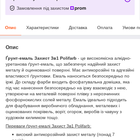
Замовлення під захистом
Опис
Характеристики
Доставка
Оплата
Умови п
Опис
Ґрунт-емаль Захист 3в1 Polifarb
- це високоякісна алкідно-
уретанова ґрунт-емаль, що забезпечує надійний захист
металу й оцинкованої поверхні. Має антикорозійні та адгезійні
властивості ґрунтовки. Емаль наноситься безпосередньо по
іржі. До складу фарби входить фосфатувальна домішка, яка
під час нанесення безпосередньо на іржу взаємодіє з нею,
утворюючи на металевій поверхні плівку з нерозчинних
фосфорнокислих солей металу. Емаль ідеально підходить
для фарбування виробничого обладнання, металевих і
оцинкованих покрівель, воріт, огорож, виробів із чавуну з
художнім килимком тощо.
Переваги ґрунт-емалі Захист 3в1 Polifarb:
високий антикорозійний захист металу (понад 7