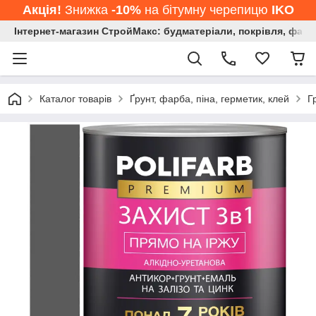
Акція!
Знижка
-10%
на бітумну черепицю
IKO
Інтернет-магазин СтройМакс: будматеріали, покрівля, фасад
Каталог товарів
Ґрунт, фарба, піна, герметик, клей
Г