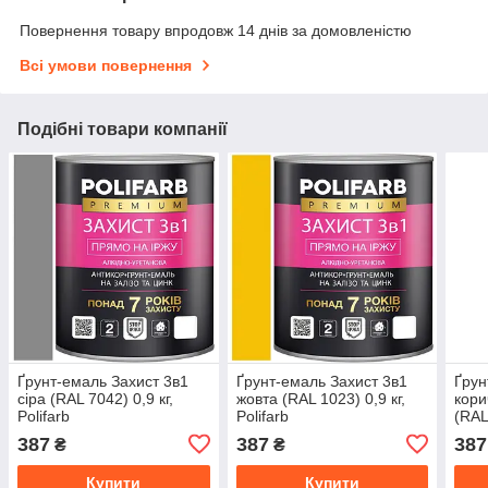
Повернення товару впродовж 14 днів за домовленістю
Всі умови повернення
Подібні товари компанії
Ґрунт-емаль Захист 3в1
Ґрунт-емаль Захист 3в1
Ґрун
сіра (RAL 7042) 0,9 кг,
жовта (RAL 1023) 0,9 кг,
кори
Polifarb
Polifarb
(RAL 
387
387
387
₴
₴
Купити
Купити