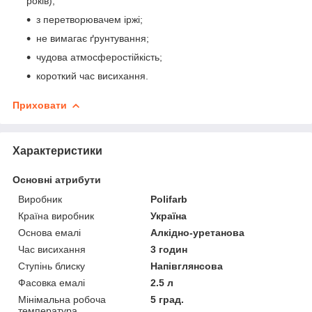
років);
з перетворювачем іржі;
не вимагає ґрунтування;
чудова атмосферостійкість;
короткий час висихання.
Приховати
Характеристики
Основні атрибути
Виробник
Polifarb
Країна виробник
Україна
Основа емалі
Алкідно-уретанова
Час висихання
3 годин
Ступінь блиску
Напівглянсова
Фасовка емалі
2.5 л
Мінімальна робоча
5 град.
температура