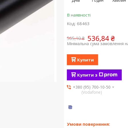
Днів
Годин
Хвилин
В наявності
Код:
68463
536,84 ₴
565,10 ₴
Мінімальна сума замовлення на
Купити
Купити з
+380 (95) 700-10-50
(Vodafone)