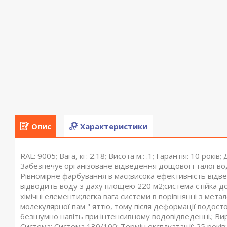
Опис
Характеристики
RAL: 9005; Вага, кг: 2.18; Висота м.: .1; Гарантія: 10 рокі
Забезпечує організоване відведення дощової і талої во
Рівномірне фарбування в масі;висока ефективність відв
відводить воду з даху площею 220 м2;система стійка до 
хімічні елементи;легка вага системи в порівнянні з мет
молекулярної пам " яттю, тому після деформації водос
безшумно навіть при інтенсивному водовідведенні.; Виро
Система: Система 130/100; Термін експлуатації: 25 рок