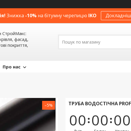
ія!
Знижка
-10%
на бітумну черепицю
IKO
Докладніше
н СтройМакс:
крівля, фасад,
ові покриття,
Про нас
ТРУБА ВОДОСТІЧНА PROFI
–5%
0
0
0
0
0
0