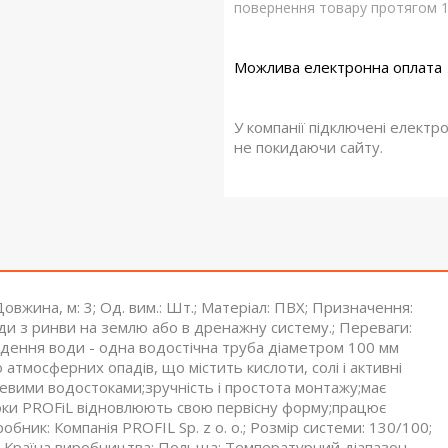
повернення товару протягом 1
У компанії підключені електр
не покидаючи сайту.
в; Довжина, м: 3; Од. вим.: Шт.; Матеріал: ПВХ; Призначення:
ди з ринви на землю або в дренажну систему.; Переваги:
едення води - одна водостічна труба діаметром 100 мм
атмосферних опадів, що містить кислоти, солі і активні
алевими водостоками;зручність і простота монтажу;має
токи PROFiL відновлюють свою первісну форму;працює
бник: Компанія PROFIL Sp. z o. o.; Розмір системи: 130/100;
ів; Країна виробництва: Польща; Температурний діапазон