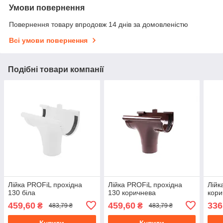
Умови повернення
Повернення товару впродовж 14 днів за домовленістю
Всі умови повернення
Подібні товари компанії
Лійка PROFiL прохідна
Лійка PROFiL прохідна
Лійк
130 біла
130 коричнева
кори
459,60
459,60
336
₴
₴
483,79 ₴
483,79 ₴
Купити
Купити