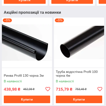
Акційні пропозиції та новинки
–5%
–5%
Труба водостічна Profil 100
Ринва Profil 130 чорна 3м
чорна 4м
В наявності
В наявності
438,98
715,79
₴
₴
462,08 ₴
753,46 ₴
Купити
Купити