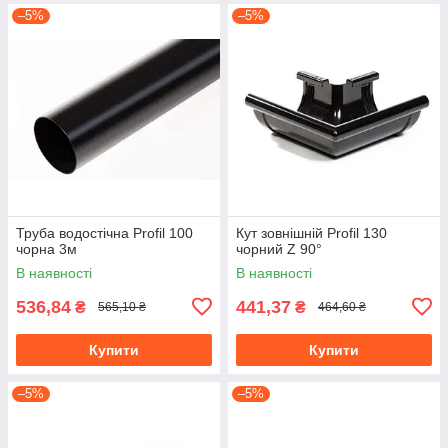
–5%
–5%
Труба водостічна Profil 100
Кут зовнішній Profil 130
чорна 3м
чорний Z 90°
В наявності
В наявності
536,84
441,37
₴
₴
565,10 ₴
464,60 ₴
Купити
Купити
–5%
–5%