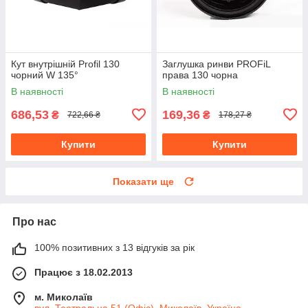
Кут внутрішній Profil 130
Заглушка ринви PROFiL
чорний W 135°
права 130 чорна
В наявності
В наявності
686,53
169,36
₴
₴
722,66 ₴
178,27 ₴
Купити
Купити
Показати ще
Про нас
100% позитивних з 13 відгуків за рік
Працює з 18.02.2013
м. Миколаїв
вул. Театральна 51 (Офіс), Миколаїв, Україна