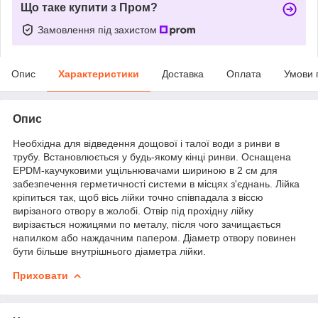
Що таке купити з Пром?
Замовлення під захистом
Опис
Характеристики
Доставка
Оплата
Умови 
Опис
Необхідна для відведення дощової і талої води з ринви в
трубу. Встановлюється у будь-якому кінці ринви. Оснащена
EPDM-каучуковими ущільнювачами шириною в 2 см для
забезпечення герметичності системи в місцях з'єднань. Лійка
кріпиться так, щоб вісь лійки точно співпадала з віссю
вирізаного отвору в жолобі. Отвір під прохідну лійку
вирізається ножицями по металу, після чого зачищається
напилком або наждачним папером. Діаметр отвору повинен
бути більше внутрішнього діаметра лійки.
Приховати