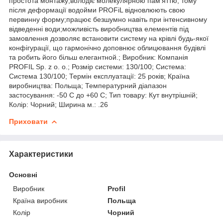
простота монтажу;володіє молекулярною пам'яттю, тому
після деформації водойми PROFiL відновлюють свою
первинну форму;працює безшумно навіть при інтенсивному
відведенні води;можливість виробництва елементів під
замовлення дозволяє встановити систему на крівлі будь-якої
конфігурації, що гармонічно доповнює облицювання будівлі
та робить його більш елегантной.; Виробник: Компанія
PROFIL Sp. z o. o.; Розмір системи: 130/100; Система:
Система 130/100; Термін експлуатації: 25 років; Країна
виробництва: Польща; Температурний діапазон
застосування: -50 С до +60 С; Тип товару: Кут внутрішній;
Колір: Чорний; Ширина м.: .26
Приховати
Характеристики
Основні
Виробник
Profil
Країна виробник
Польща
Колір
Чорний