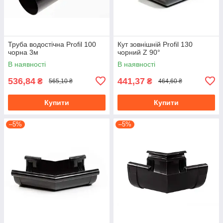
Труба водостічна Profil 100
Кут зовнішній Profil 130
чорна 3м
чорний Z 90°
В наявності
В наявності
536,84
441,37
₴
₴
565,10 ₴
464,60 ₴
Купити
Купити
–5%
–5%