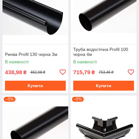
Труба водостічна Profil 100
Ринва Profil 130 чорна 3м
чорна 4м
В наявності
В наявності
438,98
715,79
₴
₴
462,08 ₴
753,46 ₴
Купити
Купити
–5%
–5%