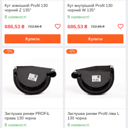
Кут зовнішній Profil 130
Кут внутрішній Profil 130
чорний Z 135°
чорний W 135°
В наявності
В наявності
686,53
686,53
₴
₴
722,66 ₴
722,66 ₴
Купити
Купити
–5%
–5%
Заглушка ринви PROFiL
Заглушка ринви Profil ліва L
права 130 чорна
130 чорна
В наявності
В наявності