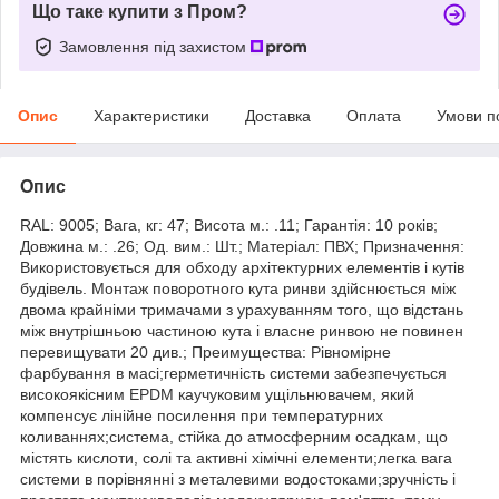
Що таке купити з Пром?
Замовлення під захистом
Опис
Характеристики
Доставка
Оплата
Умови п
Опис
RAL: 9005; Вага, кг: 47; Висота м.: .11; Гарантія: 10 років;
Довжина м.: .26; Од. вим.: Шт.; Матеріал: ПВХ; Призначення:
Використовується для обходу архітектурних елементів і кутів
будівель. Монтаж поворотного кута ринви здійснюється між
двома крайніми тримачами з урахуванням того, що відстань
між внутрішньою частиною кута і власне ринвою не повинен
перевищувати 20 див.; Преимущества: Рівномірне
фарбування в масі;герметичність системи забезпечується
високоякісним EPDM каучуковим ущільнювачем, який
компенсує лінійне посилення при температурних
коливаннях;система, стійка до атмосферним осадкам, що
містять кислоти, солі та активні хімічні елементи;легка вага
системи в порівнянні з металевими водостоками;зручність і