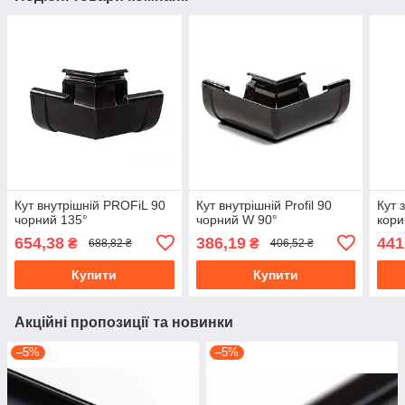
Кут внутрішній PROFiL 90
Кут внутрішній Profil 90
Кут 
чорний 135°
чорний W 90°
кори
654,38
386,19
441
₴
₴
688,82 ₴
406,52 ₴
Купити
Купити
Акційні пропозиції та новинки
–5%
–5%