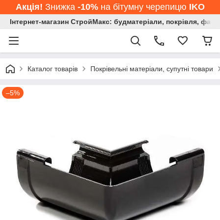
Акція!
Знижка
-10%
на бітумну черепицю
IKO
Інтернет-магазин СтройМакс: будматеріали, покрівля, фасад
Каталог товарів
Покрівельні матеріали, супутні товари
–5%