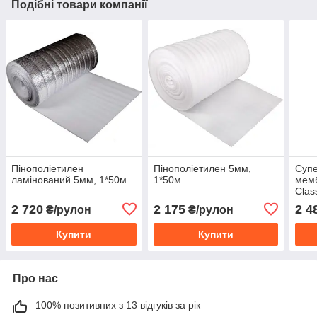
Подібні товари компанії
Пінополіетилен
Пінополіетилен 5мм,
Суп
ламінований 5мм, 1*50м
1*50м
мем
Clas
2 720
2 175
2 4
₴/рулон
₴/рулон
Купити
Купити
Про нас
100% позитивних з 13 відгуків за рік