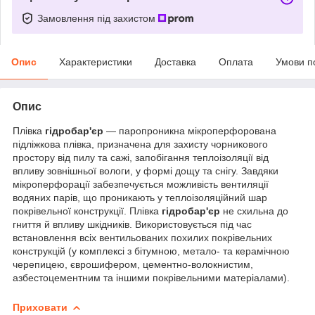
Замовлення під захистом
Опис
Характеристики
Доставка
Оплата
Умови п
Опис
Плівка
гідробар'єр
— паропроникна мікроперфорована
підліжкова плівка, призначена для захисту чорникового
простору від пилу та сажі, запобігання теплоізоляції від
впливу зовнішньої вологи, у формі дощу та снігу. Завдяки
мікроперфорації забезпечується можливість вентиляції
водяних парів, що проникають у теплоізоляційний шар
покрівельної конструкції. Плівка
гідробар'єр
не схильна до
гниття й впливу шкідників. Використовується під час
встановлення всіх вентильованих похилих покрівельних
конструкцій (у комплексі з бітумною, метало- та керамічною
черепицею, єврошифером, цементно-волокнистим,
азбестоцементним та іншими покрівельними матеріалами).
Приховати