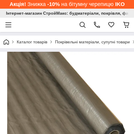
Акція!
Знижка
-10%
на бітумну черепицю
IKO
Інтернет-магазин СтройМакс: будматеріали, покрівля, фасад
Каталог товарів
Покрівельні матеріали, супутні товари