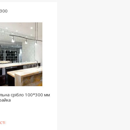
300
льна срібло 100*300 мм
райка
сті