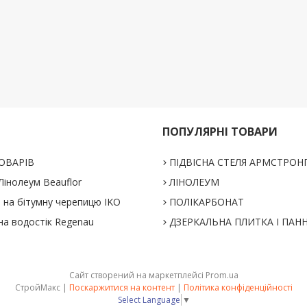
ПОПУЛЯРНІ ТОВАРИ
ОВАРІВ
ПІДВІСНА СТЕЛЯ АРМСТРОН
інолеум Beauflor
ЛІНОЛЕУМ
% на бітумну черепицю IKO
ПОЛІКАРБОНАТ
на водостік Regenau
ДЗЕРКАЛЬНА ПЛИТКА І ПАН
Сайт створений на маркетплейсі
Prom.ua
СтройМакс |
Поскаржитися на контент
|
Політика конфіденційності
Select Language
▼