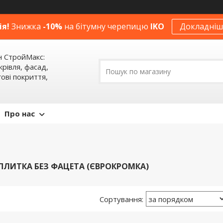
ія!
Знижка
-10%
на бітумну черепицю
IKO
Докладніше
н СтройМакс:
крівля, фасад,
ові покриття,
Про нас
ПЛИТКА БЕЗ ФАЦЕТА (ЄВРОКРОМКА)