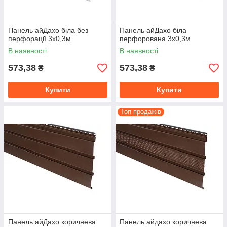
Панель айДахо біла без
Панель айДахо біла
перфорації 3х0,3м
перфорована 3х0,3м
В наявності
В наявності
573,38
573,38
₴
₴
Купити
Купити
Топ продажів
Панель айДахо коричнева
Панель айдахо коричнева