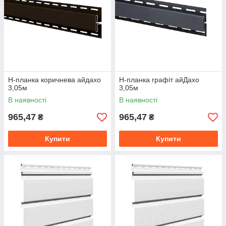
Н-планка коричнева айдахо
Н-планка графіт айДахо
3,05м
3,05м
В наявності
В наявності
965,47
965,47
₴
₴
Купити
Купити