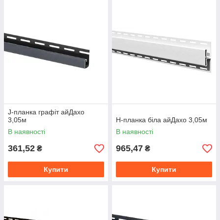
J-планка графіт айДахо
3,05м
Н-планка біла айДахо 3,05м
В наявності
В наявності
361,52
965,47
₴
₴
Купити
Купити