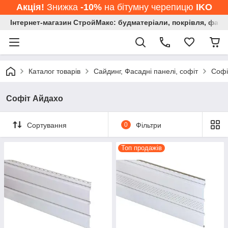
Акція!
Знижка
-10%
на бітумну черепицю
IKO
Інтернет-магазин СтройМакс: будматеріали, покрівля, фасад
Каталог товарів
Сайдинг, Фасадні панелі, софіт
Софі
Софіт Айдахо
Сортування
0
Фільтри
Топ продажів