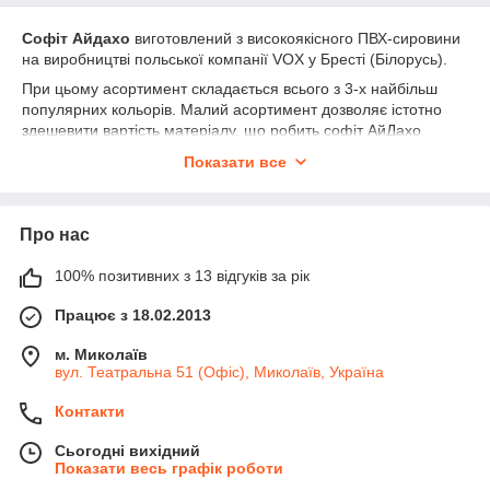
Софіт Айдахо
виготовлений з високоякісного ПВХ-сировини
на виробництві польської компанії VOX у Бресті (Білорусь).
При цьому асортимент складається всього з 3-х найбільш
популярних кольорів. Малий асортимент дозволяє істотно
здешевити вартість матеріалу, що робить софіт АйДахо
одним з найбільш доступних на ринку.
Показати все
Панелі прості в монтажі і не вимагають навичок
професіонала. Щоб зробити зовнішній вигляд будинку
гармонійним і красивим, карнизна підшивання легко
Про нас
гармонує з найбільш популярними квітами водостічних
систем і вікон.
100% позитивних з 13 відгуків за рік
Працює з 18.02.2013
м. Миколаїв
вул. Театральна 51 (Офіс), Миколаїв, Україна
Контакти
Сьогодні вихідний
Показати весь графік роботи