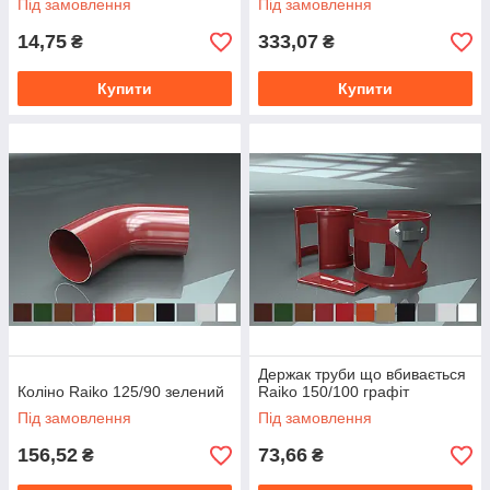
Під замовлення
Під замовлення
14,75
333,07
₴
₴
Купити
Купити
Держак труби що вбивається
Коліно Raiko 125/90 зелений
Raiko 150/100 графіт
Під замовлення
Під замовлення
156,52
73,66
₴
₴