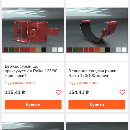
Держак сурми що
прикручується Raiko 125/90
З'єднання єднувач ринви
коричневий
Raiko 150/100 коричн
Під замовлення
Під замовлення
115,41
154,41
₴
₴
Купити
Купити