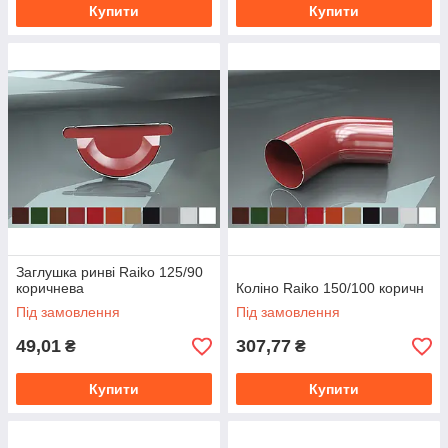
Купити
Купити
Заглушка ринві Raiko 125/90
коричнева
Коліно Raiko 150/100 коричн
Під замовлення
Під замовлення
49,01
307,77
₴
₴
Купити
Купити