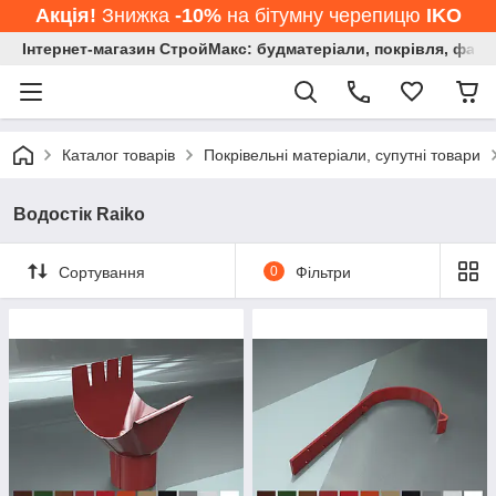
Акція!
Знижка
-10%
на бітумну черепицю
IKO
Інтернет-магазин СтройМакс: будматеріали, покрівля, фасад
Каталог товарів
Покрівельні матеріали, супутні товари
Водостік Raiko
Сортування
0
Фільтри