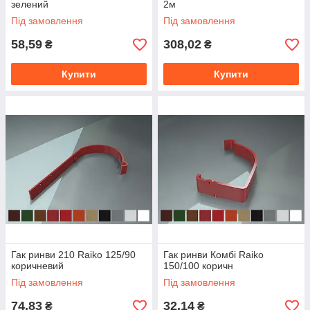
зелений
2м
Під замовлення
Під замовлення
58,59
308,02
₴
₴
Купити
Купити
Гак ринви 210 Raiko 125/90
Гак ринви Комбі Raiko
коричневий
150/100 коричн
Під замовлення
Під замовлення
74,83
32,14
₴
₴