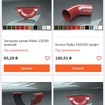
Заглушка ринви Raiko 125/90
зелений
Коліно Raiko 150/100 графіт
Під замовлення
Під замовлення
65,29
180,51
₴
₴
Купити
Купити