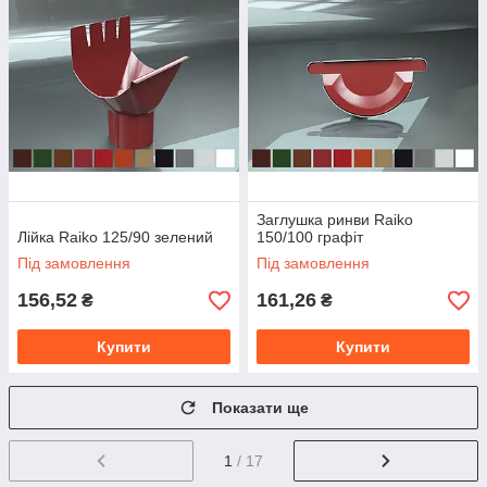
Заглушка ринви Raiko
Лійка Raiko 125/90 зелений
150/100 графіт
Під замовлення
Під замовлення
156,52
161,26
₴
₴
Купити
Купити
Показати ще
1
/ 17