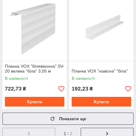
Планка VOX "білявіконна" SV-
20 велика "біла" 3,05 м
Планка VOX "навісна" "біла"
В наявності
В наявності
722,73
192,23
₴
₴
Купити
Купити
Показати ще
1
/ 2