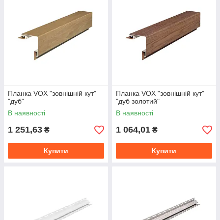
Планка VOX "зовнішній кут"
Планка VOX "зовнішній кут"
"дуб"
"дуб золотий"
В наявності
В наявності
1 251,63
1 064,01
₴
₴
Купити
Купити