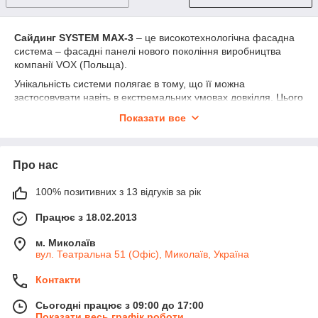
Сайдинг SYSTEM МАХ-3
– це високотехнологічна фасадна
система – фасадні панелі нового покоління виробництва
компанії VOX (Польща).
Унікальність системи полягає в тому, що її можна
застосовувати навіть в екстремальних умовах довкілля. Цього
вдалося досягти завдяки використанню інноваційної
Показати все
технології потрійної екструзії МАХ-3.
Кожен шар сайдингу відповідає за певні властивості
продукту:
Про нас
Перший
– обмежує чутливість панелей до великих перепадів
температур, що забезпечує стабільність форми та дає
100% позитивних з 13 відгуків за рік
можливість здійснювати монтаж, незалежно від температури
навколишнього середовища.
Працює з 18.02.2013
Другий
– забезпечує підвищену удароміцність
м. Миколаїв
Третій
– посилює стійкість матеріалу до атмосферних явищ.
вул. Театральна 51 (Офіс), Миколаїв, Україна
Переваги сайдингу VOX MAX-3:
Контакти
технологія MAX-3 - використання сучасного методу
потрійної екструзії
Сьогодні працює з 09:00 до 17:00
підвищена стійкість до ударів
Показати весь графік роботи