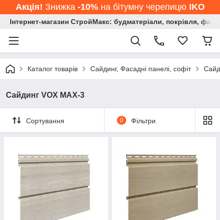
Акція!
Знижка
-10%
на бітумну черепицю
IKO
Інтернет-магазин СтройМакс: будматеріали, покрівля, фасад
Каталог товарів
Сайдинг, Фасадні панелі, софіт
Сайд
Сайдинг VOX MAX-3
Сортування
0
Фільтри