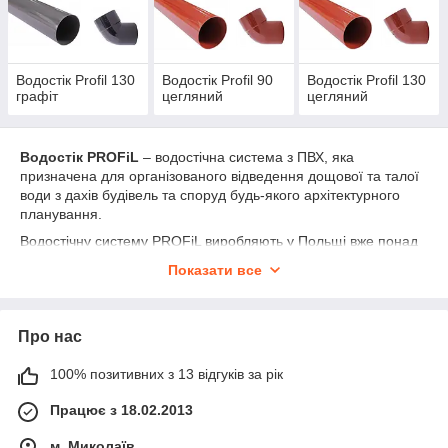
Водостік Profil 130
Водостік Profil 90
Водостік Profil 130
графіт
цегляний
цегляний
Водостік PROFiL
– водостічна система з ПВХ, яка
призначена для організованого відведення дощової та талої
води з дахів будівель та споруд будь-якого архітектурного
планування.
Водостічну систему PROFiL виробляють у Польщі вже понад
35 років. В Україні ця система експлуатується вже 20 років,
Показати все
будучи найпопулярнішим водостоком.
PROFiL надає гарантію на водостічні системи – 10 років.
Вона поширюється на механічну стійкість та стійкість кольору
Про нас
всієї системи. Водостоки PROFiL виробляють із матеріалу
високої міцності, вони стабільні до УФ випромінювань, стійкі
100% позитивних з 13 відгуків за рік
до деформацій при зміні температури та високих
навантаженнях.
Працює з 18.02.2013
Переваги водостоку PROFiL:
м. Миколаїв