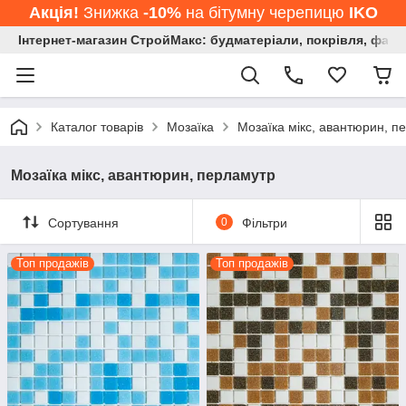
Акція!
Знижка
-10%
на бітумну черепицю
IKO
Інтернет-магазин СтройМакс: будматеріали, покрівля, фасад
Каталог товарів
Мозаїка
Мозаїка мікс, авантюрин, п
Мозаїка мікс, авантюрин, перламутр
Сортування
0
Фільтри
Топ продажів
Топ продажів