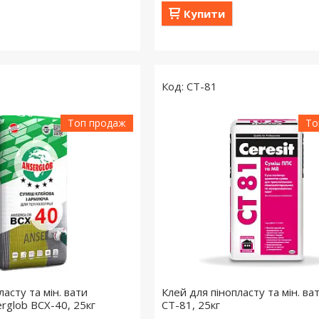
Купити
CT-81
Топ продаж
То
ласту та мін. вати
Клей для пінопласту та мін. ват
rglob BCX-40, 25кг
СТ-81, 25кг