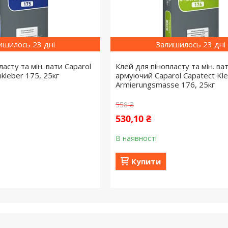
ишилось 23 дні
Залишилось 23 дні
ласту та мін. вати Caparol
Клей для пінопласту та мін. ва
kleber 175, 25кг
армуючий Caparol Capatect Kle
Armierungsmasse 176, 25кг
558 ₴
530,10 ₴
В наявності
Купити