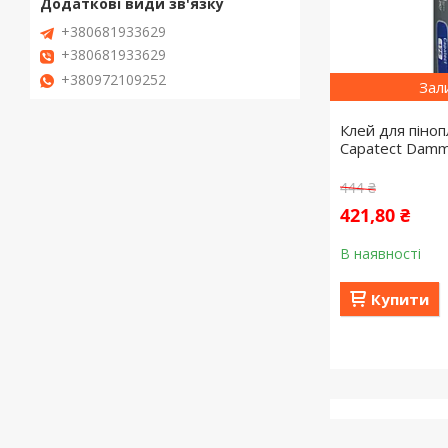
+380681933629
+380681933629
+380972109252
Зал
Клей для піноп
Capatect Damm
444 ₴
421,80 ₴
В наявності
Купити