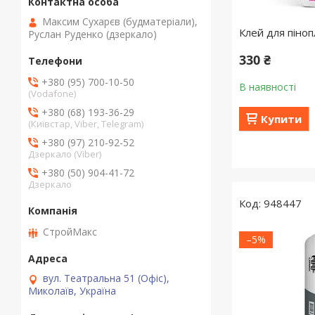
Максим Сухарєв (будматеріали),
Клей для піноп
Руслан Руденко (дзеркало)
330 ₴
+380 (95) 700-10-50
В наявності
(Vodafone)
+380 (68) 193-36-29
Купити
(Київстар, Viber, Telegram)
+380 (97) 210-92-52
Дзеркало (Viber)
+380 (50) 904-41-72
Дзеркало
948447
СтройМакс
–5%
вул. Театральна 51 (Офіс),
Миколаїв, Україна