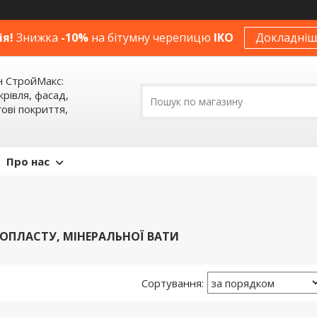
ія!
Знижка
-10%
на бітумну черепицю
IKO
Докладніше
н СтройМакс:
крівля, фасад,
ові покриття,
Про нас
НОПЛАСТУ, МІНЕРАЛЬНОЇ ВАТИ