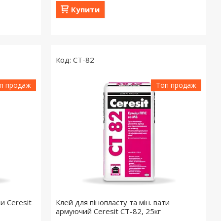
Купити
CT-82
п продаж
Топ продаж
и Ceresit
Клей для пінопласту та мін. вати
армуючий Ceresit СТ-82, 25кг