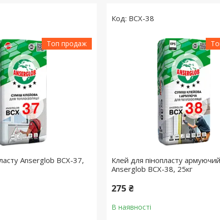
BCX-38
Топ продаж
То
ласту Anserglob BCX-37,
Клей для пінопласту армуючи
Anserglob BCX-38, 25кг
275 ₴
В наявності