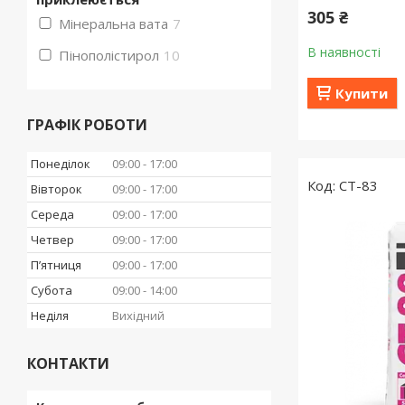
305 ₴
Мінеральна вата
7
В наявності
Пінополістирол
10
Купити
ГРАФІК РОБОТИ
Понеділок
09:00
17:00
CT-83
Вівторок
09:00
17:00
Середа
09:00
17:00
Четвер
09:00
17:00
Пʼятниця
09:00
17:00
Субота
09:00
14:00
Неділя
Вихідний
КОНТАКТИ