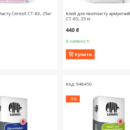
ласту Ceresit СТ-83, 25кг
Клей для пінопласту армуючий
СТ-85, 25 кг
440 ₴
В наявності
Купити
948450
–5%