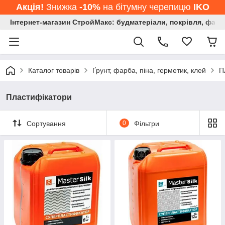
Акція!
Знижка
-10%
на бітумну черепицю
IKO
Інтернет-магазин СтройМакс: будматеріали, покрівля, фасад
Каталог товарів
Ґрунт, фарба, піна, герметик, клей
П
Пластифікатори
Сортування
0
Фільтри