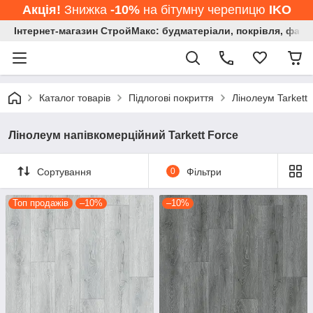
Акція!
Знижка
-10%
на бітумну черепицю
IKO
Інтернет-магазин СтройМакс: будматеріали, покрівля, фасад
Каталог товарів
Підлогові покриття
Лінолеум Tarkett
Лінолеум напівкомерційний Tarkett Force
Сортування
0
Фільтри
Топ продажів
–10%
–10%