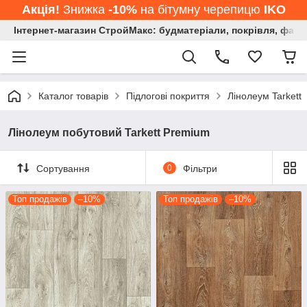
Акція!
Знижка
-10%
на бітумну черепицю
IKO
Інтернет-магазин СтройМакс: будматеріали, покрівля, фасад
Каталог товарів
Підлогові покриття
Лінолеум Tarkett
Лінолеум побутовий Tarkett Premium
Сортування
0
Фільтри
Топ продажів
–10%
Топ продажів
–10%